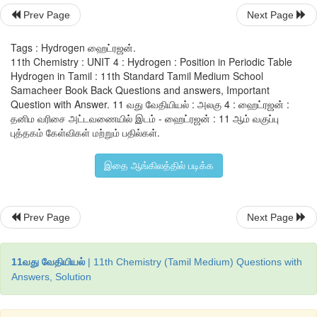
கீழ்க்கண்டுள்ள
வினைகளைச்
சான்றாகக்
கொண்டு
அறியலாம்
.
Prev Page
Next Page
-
-   
-1
1/2 H
 + e
→
 H
Δ
H = + 36 kcal mol
Tags : Hydrogen ஹைட்ரஜன்.
2
11th Chemistry : UNIT 4 : Hydrogen : Position in Periodic Table
Hydrogen in Tamil : 11th Standard Tamil Medium School
-
-
-1
1/2 Br
 + e
→
 Br
Δ
H = - 55 kcal mol
2
Samacheer Book Back Questions and answers, Important
Question with Answer. 11 வது வேதியியல் : அலகு 4 : ஹைட்ரஜன் :
ஹைட்ரஜனானது
, 
கார
உலோகங்கள்
மற்றும்
ஹேலஜன்கள்
ஆக
தனிம வரிசை அட்டவணையில் இடம் - ஹைட்ரஜன் : 11 ஆம் வகுப்பு
புத்தகம் கேள்விகள் மற்றும் பதில்கள்.
ஒத்திருப்பதால்
, 
தனிம
வரிசை
அட்டவணையில்
சரியானத
தீர்மானிப்பது
கடினமாகும்
. 
எனினும்
பெரும்பாலான
சேர்மங்களில்
இதை ஆங்கிலத்தில் படிக்க
ஆக்ஸிஜனேற்ற
நிலையை
கொண்டிருப்பதால்
, IUPAC 
வெளியிடப்பட்டுள்ள
தனிம
வரிசை
அட்டவணையில்
உள
உலோகங்களுடன்
ஹைட்ரஜனை
இடம்பெறச்
செய்வது
சரியானதாக
Prev Page
Next Page
11வது வேதியியல்
| 11th Chemistry (Tamil Medium) Questions with
Answers, Solution