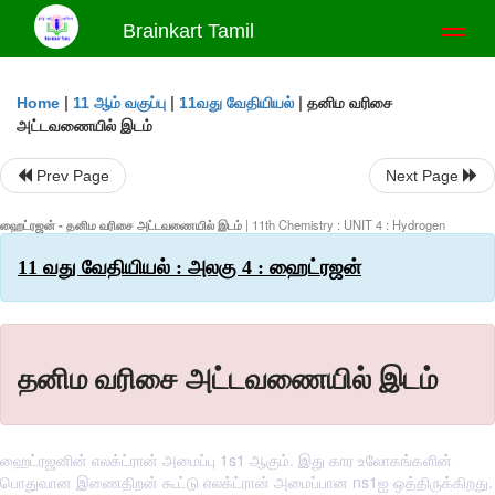
Brainkart Tamil
Toggl
naviga
|
|
|
தனிம வரிசை
Home
11 ஆம் வகுப்பு
11வது வேதியியல்
அட்டவணையில் இடம்
Prev Page
Next Page
ஹைட்ரஜன் - தனிம வரிசை அட்டவணையில் இடம்
| 11th Chemistry : UNIT 4 : Hydrogen
11 வது வேதியியல் : அலகு 4 : ஹைட்ரஜன்
தனிம வரிசை அட்டவணையில் இடம்
ஹைட்ரஜனின் எலக்ட்ரான் அமைப்பு 1s1 ஆகும். இது கார உலோகங்களின்
பொதுவான இணைதிறன் கூட்டு எலக்ட்ரான் அமைப்பான ns1ஐ ஒத்திருக்கிறது.