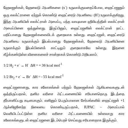
சல்ஃபைடுகளை
 (H
S) 
உருவாக்குகின்றன
.
2
3) 
கார
உலோகங்களைப்
போன்றே
, 
ஹைட்ரஜனும்
ஒடுக்க
வி
செயல்படுகிறது
.
கார
உலோகங்களின்
அயனியாக்கும்
ஆற்றலின்
மதிப்பு
 377 
முதல
வரை
உள்ளது
. 
ஆனால்
, 
ஹைட்ரஜனின்
அயனியாக்கும்
ஆற்றல்
, 
க
-1
போலன்றி
 1314 kJ mol
என்ற
அதிக
மதிப்பினைக்
கொண்டுள்ளத
-
ஹேலஜன்கள்
, 
ஹேலைடு
அயனிகளை
 (x
) 
உருவாக்குவதைப்போ
-
ஒரு
எலக்ட்ரானை
ஏற்றுக்
கொண்டு
ஹைட்ரைடு
அயனியை
 (H
) 
உ
இந்த
அயனியின்
எலக்ட்ரான்
அமைப்பு
, 
மந்த
வாயுவான
ஹீலியத்த
அமைப்பினை
ஒத்துள்ளது
. 
இருப்பினும்
, 
ஹைட்ரஜனின்
எலக
மதிப்பானது
ஹேலஜன்களைவிடக்
குறைவாக
உள்ளது
. 
ஹைட்ரஜ
அயனியை
உருவாக்கும்
இயல்பானது
ஹேலஜன்கள்
, 
ஹேலைடு
உருவாக்கும்
இயல்பினைக்
காட்டிலும்
குறைவாகவே
உள்