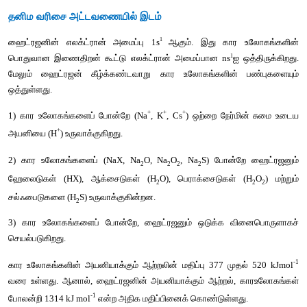
தனிம
வரிசை
அட்டவணையில்
இடம்
1 
ஹைட்ரஜனின்
எலக்ட்ரான்
அமைப்பு
 1s
ஆகும்
. 
இது
கார
1
பொதுவான
இணைதிறன்
கூட்டு
எலக்ட்ரான்
அமைப்பான
 ns
ஐ
மேலும்
ஹைட்ரஜன்
கீழ்க்கண்டவாறு
கார
உலோகங்களின்
ஒத்துள்ளது
.
+
+
+
1) 
கார
உலோகங்களைப்
போன்றே
 (Na
, K
, Cs
) 
ஒற்றை
நேர்மின
+
அயனியை
 (H
) 
உருவாக்குகிறது
.
2) 
கார
உலோகங்களைப்
 (NaX, Na
O, Na
O
, Na
S) 
போன்ற
2
2
2
2
ஹேலைடுகள்
 (HX), 
ஆக்சைடுகள்
 (H
O), 
பெராக்சைடுகள்
 
2