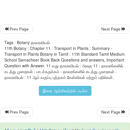
மேல் திசை நோக்கியே நடைபெறும் சாறேற்றத்திற்கு மாறாக, ஒ
விளைபொருள் அடங்கிய கரைபொருட்களின் இடப்பெயர்ச்சி ப
நடைபெறுகிறது. இவ்விடப்பெயர்ச்சியின் தோற்றுவாய் ஒளிச்சேர்
Prev Page
Next Page
இலைகளாகும். உணவுப் பொருளினைத் தோற்றுவாயான
இடத்திற்கு ஏற்றுமதி செய்கிறது. இதேபோல உணவு பயன்படுத்த
Tags : Botany தாவரவியல்.
தேக்கிடம் எனப்படும். முன்சின் மொத்த ஓட்டக் கோட்ப
11th Botany : Chapter 11 : Transport in Plants : Summary -
கரைபொருட்கள் செறிவடர் சரிவின் வழியாக ஒட்டுமொத்தமாகச் 
Transport in Plants Botany in Tamil : 11th Standard Tamil Medium
School Samacheer Book Back Questions and answers, Important
கனிமங்கள் நில நீரில் கரைந்திருந்தாலும் நீரின் உள்ளெடுப
Question with Answer. 11 வது தாவரவியல் : அலகு 11 : தாவரங்களில்
நீருடன் சேர்ந்து வேருக்குள் செல்வதில்லை. எனவே கனிமங்களின
கடத்து முறைகள் : பாடச்சுருக்கம் - தாவரங்களில் கடத்து முறைகள் -
நீரின் உள்ளெடுப்பிலிருந்து தனித்தது. இவை ஆற்றல் சார் அல
தாவரவியல் : 11 ஆம் வகுப்பு புத்தகம் கேள்விகள் மற்றும் பதில்கள்.
முறையில் உள்ளெடுக்கப்படுகிறது.
இதை ஆங்கிலத்தில் படிக்க
Prev Page
Next Page