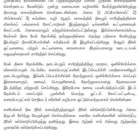
கரைசலின் அடர்த்தி, கரைபொருளின் அடர்த்தி, அழுத்தம்
போன்றவற்றினைச் சார்ந்தது. ஒரு சவ்வூடுபரவல் அமைப்பில
இழக்கப்படுவது வெளிச்சவ்வூடுபரவல் எனவும் இதற்கு 
உட்சவ்வூடுபரவல் எனவும் அழைக்கப்படும்.
தாவரச் செல்களில் ஏற்படும் வெளிச்சவ்வூடுபரவல் பிளாஸ்மாசிதை
இது வாடலின்போது ஏற்பட்டுச் செல்லைத் தளர்வுடையதாக்குக
உட்சவ்வூடுபரவல் செல்லை விரைப்புத்தன்மை உடையதாக்குகிறது. 
வேர்த்தூவி வழியாக உறிஞ்சப்பட்ட நீரானது (ஆற்றல் சார் அல்லத
முறையில்) தாவரங்களில் பல பகுதிகளுக்குச் செல்ல முதலி
சென்றடைய வேண்டும். மூன்று வகையான வழிகளில் வேர்த்தூ
நீரானது சைலத்தினை சென்றடைகின்றன. அவை 1)
அப்ப
சிம்பிளாஸ்ட்
3) சவ்விடை வழி ஆகும். சைலத்தில் நிகழும் ச
விளக்கப் பல்வகைக் கோட்பாடுகள் இருந்தாலும் டிக்ஸனின் 
கோட்பாடே அனைவராலும் ஏற்றுக்கொள்ளப்பட்டுள்ளது. இக்க
வேர்கள் நீரை மேல் நோக்கித் தள்ளுவதில்லை அதற்கு பதிலா
இயங்கும் நீராவிப்போக்கின் சக்தியால் நீர் இழுக்கப்படுகிறது.
ஒட்டிணைவு மற்றும் கூட்டிணைவு காரணமாக நீர்தம்பமானத
வலுவுள்ளதாகச் சாறேற்றம் செய்கிறது.