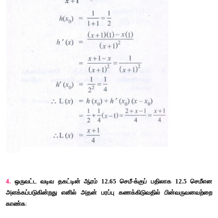
(ii) g(
x
) = √
x
 + 9, 
x
 = -4 
0
(iii) h(
x
) = 
x
 / 
x 
+ 1, 
x
 = 1 
0