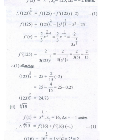
2.
நேரியல்
தோராய
மதிப்பீட்டு
முறையில்
பின்வருவனவற்
மதிப்புகளைக்
காண்க
. 
2/3
(i) (123)
4
(ii) 
√15 
3
(iii) 
√26