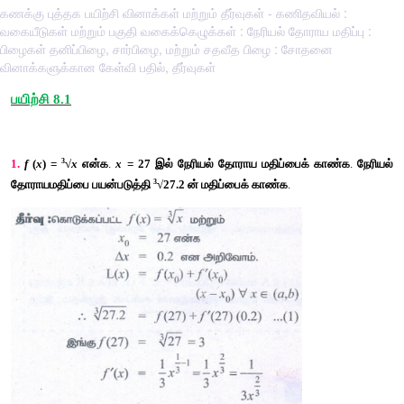
கணக்கு புத்தக பயிற்சி வினாக்கள் மற்றும் தீர்வுகள் - கணிதவியல் :
வகையீடுகள் மற்றும் பகுதி வகைக்கெழுக்கள் : நேரியல் தோராய மதிப்பு :
பிழைகள் தனிப்பிழை, சார்பிழை, மற்றும் சதவீத பிழை : சோதனை
வினாக்களுக்கான கேள்வி பதில், தீர்வுகள்
பயிற்சி
 8.1
3
1.
f
 (
x
) = 
√
x
என்க
. 
x
 = 27
இல்
நேரியல்
தோராய
மதிப்பைக்
க
3
தோராயமதிப்பை
பயன்படுத்தி
√27.2
ன்
மதிப்பைக்
காண்க
.