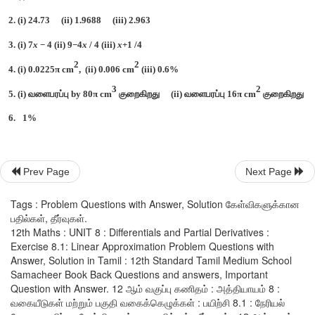
6. 
l
நீளம்
உள்ள
ஒரு
தனி
ஊசலின்
முழு
அலைவு
நேரம்
 T 
என்பத
எனகொடுக்கப்பட்டுள்ளது
, 
இங்கு
 g 
ஒரு
மாறிலி
. Ɩ -
ல்
ஏற்படும்
 2 
சத
ஏற்ப
 T-
ன்
கணக்கீட்டில்
ஏற்படும்
தோராய
சதவீதப்
பிழையைக்
காண
Prev Page
Next Page
Tags : Problem Questions with Answer, Solution கேள்விகளுக்கான
பதில்கள், தீர்வுகள்.
12th Maths : UNIT 8 : Differentials and Partial Derivatives :
Exercise 8.1: Linear Approximation Problem Questions with
Answer, Solution in Tamil : 12th Standard Tamil Medium School
Samacheer Book Back Questions and answers, Important
Question with Answer. 12 ஆம் வகுப்பு கணிதம் : அத்தியாயம் 8 :
வகையீடுகள் மற்றும் பகுதி வகைக்கெழுக்கள் : பயிற்சி 8.1 : நேரியல்