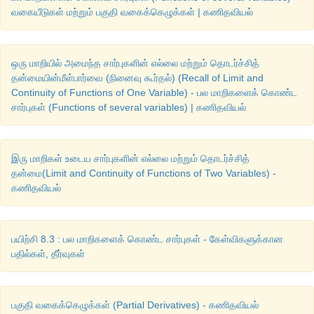
வகையீடுகள் மற்றும் பகுதி வகைக்கெழுக்கள் | கணிதவியல்
விடைகள் :
ஒரு மாறியில் அமைந்த சார்புகளின் எல்லை மற்றும் தொடர்ச்சித்
1. (i) 3.0074
தன்மையின்மீள்பார்வை (நினைவு கூர்தல்) (Recall of Limit and
Continuity of Functions of One Variable) - பல மாறிகளைக் கொண்ட
2. (i) 24.73 (ii) 1.9688 (iii) 2.963
சார்புகள் (Functions of several variables) | கணிதவியல்
3. (i) 7
x
− 4 (ii) 9−4
x
/ 4 (iii)
x
+1 /4
இரு மாறிகள் உடைய சார்புகளின் எல்லை மற்றும் தொடர்ச்சித்
2
2
4. (i) 0.0225π cm
, (ii) 0.006 cm
(iii) 0.6%
தன்மை(Limit and Continuity of Functions of Two Variables) -
கணிதவியல்
3
5. (i)
வளைபரப்பு
by 80π cm
குறைகிறது
(ii) வளைபரப்பு 16π c
6. 1%
பயிற்சி 8.3 : பல மாறிகளைக் கொண்ட சார்புகள் - கேள்விகளுக்கான
பதில்கள், தீர்வுகள்
பகுதி வகைக்கெழுக்கள் (Partial Derivatives) - கணிதவியல்