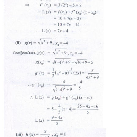
3. 
பின்வரும்
சார்புகளுக்கு
, 
கொடுக்கப்பட்ட
புள்ளிகளில்
நே
மதிப்பைக்
காண்க
. 
3 
(i) 
f
(
x
) = 
x
- 5
x 
+ 12, 
x
 = 2
0
2