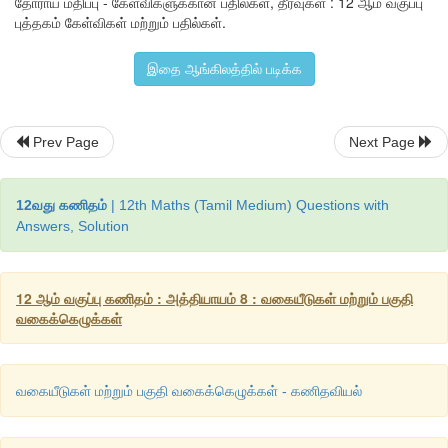
தோராய மதிப்பு - கேள்விகளுக்கான பதில்கள், தீர்வுகள் : 12 ஆம் வகுப்பு
புத்தகம் கேள்விகள் மற்றும் பதில்கள்.
இதை ஆங்கிலத்தில் படிக்க
Prev Page
Next Page
12வது கணிதம்
| 12th Maths (Tamil Medium) Questions with
Answers, Solution
7
.
ஒர்
எண்ணின்
 n-
ஆம்
படி
மூலம்
கணக்கிடப்படும்போது
ஏற
12 ஆம் வகுப்பு கணிதம் : அத்தியாயம் 8 : வகையீடுகள் மற்றும் பகுதி
பிழைதோராயமாக
, 
அந்த
எண்ணின்
சதவீதப்
பிழையின்
1/n
வகைக்கெழுக்கள்
எனக்காட்டுக
.
வகையீடுகள் மற்றும் பகுதி வகைக்கெழுக்கள் - கணிதவியல்