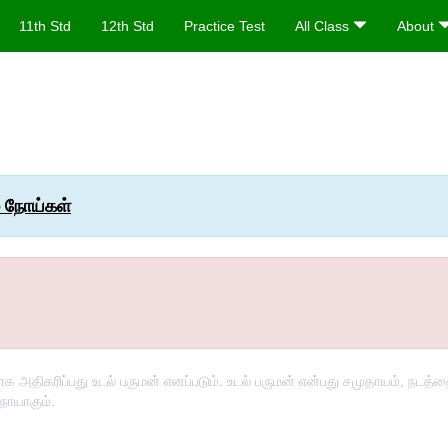
11th Std
12th Std
Practice Test
All Class
About
் நோய்கள்
திகரிப்பது உடல் பருமன் எனப்படும். உடல் பருமன் என்பது சமுதாயம், நடத்த
நோயாகும்.