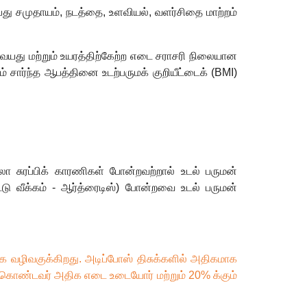
பது சமுதாயம்
,
நடத்தை
,
உளவியல்
,
வளர்சிதை மாற்றம்
யது மற்றும் உயரத்திற்கேற்ற எடை சராசரி நிலையான
 சார்ந்த ஆபத்தினை உடற்பருமக் குறியீட்டைக் (
BMI)
ா சுரப்பிக் காரணிகள் போன்றவற்றால் உடல் பருமன்
டு வீக்கம் - ஆர்த்ரைடிஸ்) போன்றவை உடல் பருமன்
்க வழிவகுக்கிறது. அடிப்போஸ் திசுக்களில் அதிகமாக
 கொண்டவர் அதிக எடை உடையோர் மற்றும்
20%
க்கும்