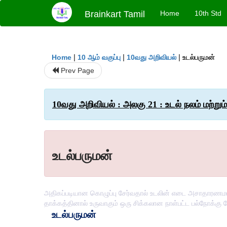
Brainkart Tamil
Home
10th Std
|
|
|
உடல்பருமன்
Home
10 ஆம் வகுப்பு
10வது அறிவியல்
Prev Page
10வது அறிவியல் : அலகு 21 : உடல் நலம் மற்றும
உடல்பருமன்
அதிகப்படியான கொழுப்பு சேர்வதால் உடலின் எடை அசாதாரணமாக அ
தாக்கத்தினால் உருவாகும் ஒரு சிக்கலான நாள்பட்ட பல்நோக்கு 
உடல்பருமன்