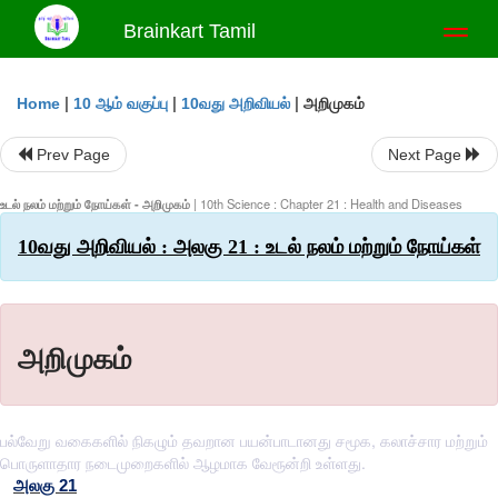
Brainkart Tamil
Toggl
naviga
|
|
|
அறிமுகம்
Home
10 ஆம் வகுப்பு
10வது அறிவியல்
Prev Page
Next Page
உடல் நலம் மற்றும் நோய்கள் - அறிமுகம்
| 10th Science : Chapter 21 : Health and Diseases
10வது அறிவியல் : அலகு 21 : உடல் நலம் மற்றும் நோய்கள்
அறிமுகம்
பல்வேறு வகைகளில் நிகழும் தவறான பயன்பாடானது சமூக, கலாச்சார மற்றும்
பொருளாதார நடைமுறைகளில் ஆழமாக வேரூன்றி உள்ளது.