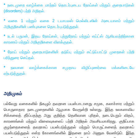
*
தவறான பயன்பாடுகளின் வகைகள் மற்றும் அது தொடர்ப
மாற்றங்கள் பற்றி புரிந்து கொள்ளுதல்.
*
குழந்தைகளை பாலியல் ரீதியாக தவறாகப் பயன்படுத்து
பாதுகாத்தலையும்
,
தடுத்தலையும் பற்றிய அறிவைப் பெறுதல்.
*
மருந்து
,
புகையிலை மற்றும் மதுவுக்கு அடிமையாதலுக்கான காரண
அவை உடல் நலத்தில் ஏற்படுத்தும் விளைவுகள் குறித்து அறிதல்.
*
போதையிலிருந்து மீள்வதற்கான சரியான வழிமுறைகளை ஆய்ந்த
*
நடைமுறை வாழ்க்கை மாற்றம் தொடர்புடைய நோய்கள் மற்றும்
(
disorders)
பற்றி அறிதல்.
*
வகை
1
மற்றும் வகை
2
டயாபடீஸ் மெல்லிடஸின் அடைய
அறிகுறிகளின் பண்புகளை தொடர்புபடுத்துதல்.
*
உடல் பருமன்
,
இதய நோய்கள்
,
புற்றுநோய் மற்றும் எய்ட்ஸ் 
காரணம் மற்றும் அறிகுறிகளை விளக்குதல்.
*
நோய் மற்றும் குறைபாடுகளின் தடுப்பு மற்றும் கட்டுப்பாட்டு 