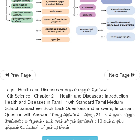
நோய்களுக்கும்
,
உடனடி இறப்பிற்கும் காரணமாக அமைகின்றன.
தனிநபர் நடத்தை முறைகள் ஆரோக்கியத்தின் மீது ஏற்படுத்து
குறித்த கவனம் உலக நாடுகளில் அதிகரித்துள்ளது. தனிநபர் ஒருவர
பழக்க வழக்கங்களும் மற்றும் நடத்தை முறைகளும்
,
கீழ்க்கண்
நாள்பட்ட மற்றும் இறப்பை ஏற்படுத்தும் நோய்களான இரத்த சர்க்
பருமன்
,
இதய நோய்கள்
,
புற்றுநோய் மற்றும் எய்ட்ஸ் போன்ற
முக்கியப் பங்காற்றுகின்றன. இந்த நிலைகளை மாற்றிட
சுகாதாரத்தினை மேம்படுத்தும் வாழ்க்கை முறைகளுக்கு மாறுதல்
இது நல்ல சத்தான உணவு
,
தொடர்ந்த உடற்பயிற்சி
,
தேவையற்ற
விலக்குதல்
,
மது மற்றும் புகைப்பழக்கம் இல்லாதிருத்தல் போ
Prev Page
Next Page
குறிப்பதாகும்.
Tags : Health and Diseases உடல் நலம் மற்றும் நோய்கள்.
10th Science : Chapter 21 : Health and Diseases : Introduction
Health and Diseases in Tamil : 10th Standard Tamil Medium
School Samacheer Book Back Questions and answers, Important
Question with Answer. 10வது அறிவியல் : அலகு 21 : உடல் நலம் மற்றும்
நோய்கள் : அறிமுகம் - உடல் நலம் மற்றும் நோய்கள் : 10 ஆம் வகுப்பு
புத்தகம் கேள்விகள் மற்றும் பதில்கள்.