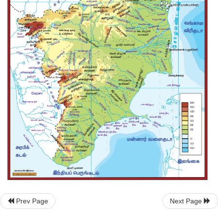
கோவளம் (காஞ்சிபுரம்) மற்றும் வெள்ளி கடற்கரை (கடலூர்) ஆகிய
தமிழக கடற்கரைகளாகும்.
தமிழ்நாட்டின் இயற்கையமைப்பு
Prev Page
Next Page