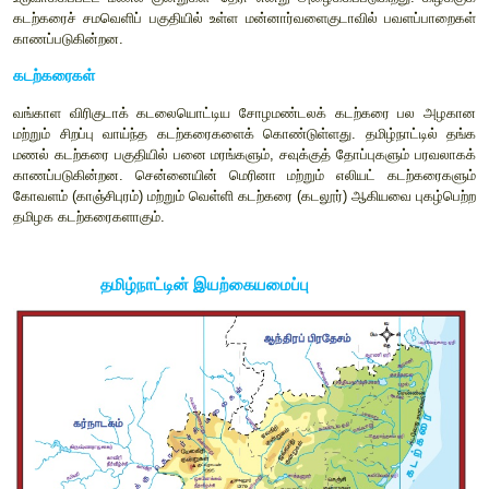
தமிழ்நாட்டின் கடற்கரைச் சமவெளியானது கோரமண்டல் அல்
சமவெளி (சோழர்கள் நிலம்) எனவும் அழைக்கப்படுகிறது. இச்ச
முதல் கன்னியாகுமரி வரை நீண்டுள்ளது. இச்சமவெளி கிழக்கு நோக்
வங்காள விரிகுடாவில் கலக்கும் ஆறுகளால் உருவாக்கப்பட்
இடங்களில் இவை
80
கிலோ மீட்டருக்கும் அதிகமான
காணப்படுகிறது.
இது ஒரு உயரமான கடற்கரை என்றாலும் சில பகுதிகள் கடலில் 
இராமநாதபுரம் மற்றும் தூத்துக்குடி மாவட்டங்களில் கடற்க
உருவாக்கப்பட்ட மணல் குன்றுகள்
‘
தேரி
'
என்று அழைக்கப்படுகிற
கடற்கரைச் சமவெளிப் பகுதியில் உள்ள மன்னார்வளைகுடாவில் 
காணப்படுகின்றன.
கடற்கரைகள்
வங்காள விரிகுடாக் கடலையொட்டிய சோழமண்டலக் கடற்க
மற்றும் சிறப்பு வாய்ந்த கடற்கரைகளைக் கொண்டுள்ளது. தமிழ்
மணல் கடற்கரை பகுதியில் பனை மரங்களும்
,
சவுக்குத் தோப்புக
காணப்படுகின்றன. சென்னையின் மெரினா மற்றும் எலியட் 