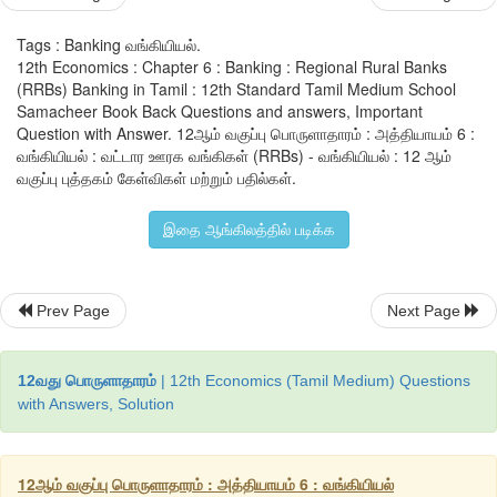
தனது அலுவலர்களை அயற்பணியாளர்களாக வட்டார வங்கிகளுக்கு 
Tags : Banking வங்கியியல்.
மற்றும் வட்டார ஊரக வங்கிப் பணியாளர்களுக்கு ஆகும் பயிற
12th Economics : Chapter 6 : Banking : Regional Rural Banks
(RRBs) Banking in Tamil : 12th Standard Tamil Medium School
மேற்கொள்வது ஆகிய சலுகைகளை வழங்குகிறது. மத்திய ரிசர்வ் 
Samacheer Book Back Questions and answers, Important
ஊரக வங்கிகளுக்கு கீழ்க்கண்ட சலுகைகள் வழங்கியுள்ளது.
Question with Answer. 12ஆம் வகுப்பு பொருளாதாரம் : அத்தியாயம் 6 :
வங்கியியல் : வட்டார ஊரக வங்கிகள் (RRBs) - வங்கியியல் : 12 ஆம்
அ) வட்டார ஊரக வங்கிக்கள் 3 சதவிகித ரொக்க இருப்பினையும்
வகுப்பு புத்தகம் கேள்விகள் மற்றும் பதில்கள்.
சட்டபூர்வ நீர்மை இருப்பினை வைத்திருக்கவும் அனுமதிக்கப்படுகிற
இதை ஆங்கிலத்தில் படிக்க
ஆ) நபார்டு வங்கி மூலம் இவைகளுக்கு மறு கடன்களையும் வழங்கி
Prev Page
Next Page
12வது பொருளாதாரம்
| 12th Economics (Tamil Medium) Questions
with Answers, Solution
12ஆம் வகுப்பு பொருளாதாரம் : அத்தியாயம் 6 : வங்கியியல்