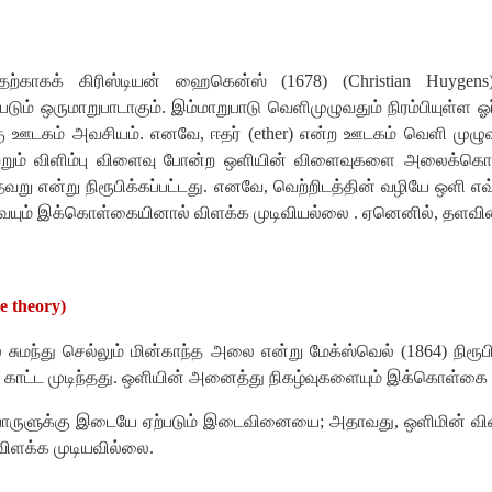
்காகக் கிரிஸ்டியன் ஹைகென்ஸ் (1678) (Christian Huyge
படும் ஒருமாறுபாடாகும். இம்மாறுபாடு வெளிமுழுவதும் நிரம்பியுள
கு ஊடகம் அவசியம். எனவே, ஈதர் (ether) என்ற ஊடகம் வெளி முழுவத
ு மற்றும் விளிம்பு விளைவு போன்ற ஒளியின் விளைவுகளை அலைக்க
று என்று நிரூபிக்கப்பட்டது. எனவே, வெற்றிடத்தின் வழியே ஒளி 
ையும் இக்கொள்கையினால் விளக்க முடிவியல்லை . ஏனெனில், தளவிள
 theory)
சுமந்து செல்லும் மின்காந்த அலை என்று மேக்ஸ்வெல் (1864) நிரூப
 காட்ட முடிந்தது. ஒளியின் அனைத்து நிகழ்வுகளையும் இக்கொள்கை வ
பொருளுக்கு இடையே ஏற்படும் இடைவினையை; அதாவது, ஒளிமின் விளைவு
 விளக்க முடியவில்லை.