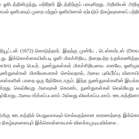
ிடத்திலிருந்து, மற்றோர் இடத்திற்குப் பரவுகிறது. அறிவியல் அறி
் ஒளிபரவும் முறை மற்றும் ஒளியினால் ஏற்படும் நிகழ்வுகளைப் பற்றி
ூட்டன் (1672) கொடுத்தார். இதற்கு முன்பே , டெஸ்கார்டஸ் (Desca
ு. இக்கொள்கையின்படி ஒளி மிகச்சிறிய, நிறையற்ற (புறக்கணித்தக்க 
puscles) என்று பெயர். நுண்துகள்கள் மிகச்சிறியவை. எனவே, ஒளிமூ
ு. நுண்துகள்கள் மிகவேகமாகச் செல்வதால், அவை புவியீர்ப்பு விசை
ள்களின் பாதை ஒரு நேர்கோடாகும். இந்த நுண்துகள்களின் இயக்க 
ுகின்றது. வெவ்வேறு அளவுகள் கொண்ட நுண்துகள்கள் வெவ்வேறு
ோது, அவை ஈர்க்கப்படலாம் அல்லது விலக்கப்படலாம். ஊடகத்தினால் 
மிகு ஊடகத்தில் மெதுவாகவும் செல்வதற்கான காரணத்தை இக்கொள்கை
ற நிகழ்வுகளையும் இக்கொள்கையால் விளக்கமுடியவில்லை .