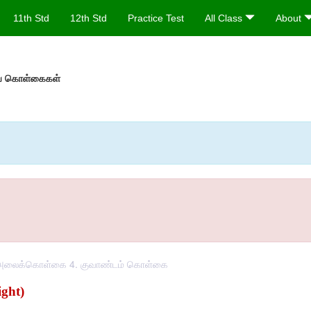
11th Std
12th Std
Practice Test
All Class
About
ிய கொள்கைகள்
த அலைக்கொள்கை 4. குவாண்டம் கொள்கை
ght)