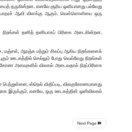
யைத் தருகின்றன. எனவே சூரிய ஒளியானது பல்வேறு
ு பாதரச் ஆவி விளக்கு ஆகும். வெள்ளொளியை ஒரு
ள நிறங்கள் தனித் தனியாகப் பிரிகை அடைகின்றன.
ை
,
மஞ்சள்
,
ஆரஞ்சு மற்றும் சிவப்பு ஆகிய நிறங்களைக்
ுகும் ஊடகத்தில் செல்லும் போது வெவ்வேறு நிறங்கள்
ு கோண அளவுகளில் விலகல் அடைவதால் நிறப்பிரிகை
ெற்றுள்ளன. ஸ்நெல் விதிப்படி
,
விலகுகோணமானது
றாக இருக்கும். எனவே
,
ஒரு ஊடகத்தின் ஒளிவிலகல்
Next Page