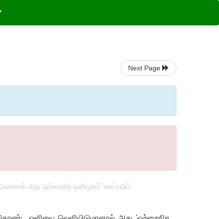
Next Page
மானால் அது 'ஒற்றைநிற ஒளிமூலம்’ எனப்படும்.
ைக் கொண்ட ஒளியை வெளியிடுமானால் அது
'
ஒற்றைநிற