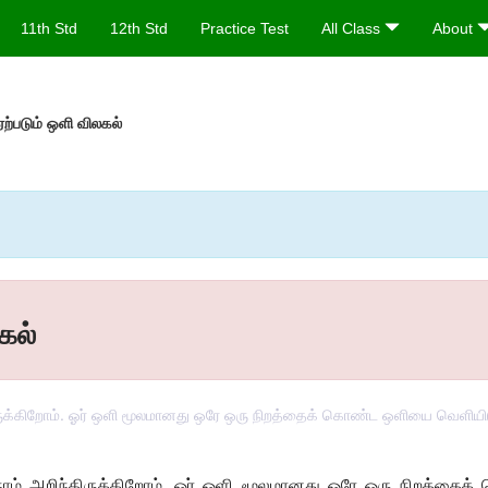
11th Std
12th Std
Practice Test
All Class
About
ற்படும் ஒளி விலகல்
கல்
ருக்கிறோம். ஓர் ஒளி மூலமானது ஒரே ஒரு நிறத்தைக் கொண்ட ஒளியை வெளியிடு
நாம் அறிந்திருக்கிறோம். ஓர் ஒளி மூலமானது ஒரே ஒரு நிறத்த