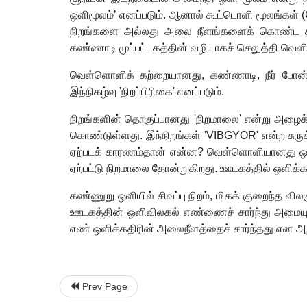
ஒளிமூலம்
’
எனப்படும். ஆனால் கூட்டொளி மூலங்கள் (
நிறங்களை அல்லது அலை நீளங்களைக் கொண்ட கூட்
கண்ணாடி முப்பட்டகத்தின் வழியாகச் செலுத்தி வெளி
வெள்ளொளிக் கற்றையானது
,
கண்ணாடி
,
நீர் போ
இந்நிகழ்வு
'
நிறப்பிரிகை
'
எனப்படும்.
நிறங்களின் தொகுப்பானது
'
நிறமாலை
'
என்று அழைக்
கொண்டுள்ளது. இந்நிறங்கள்
'VIBGYOR'
என்ற சுரு
ஏற்படக் காரணம்தான் என்ன
?
வெள்ளொளியானது ஒளிப
ஏற்பட்டு நிறமாலை தோன்றுகிறது. ஊடகத்தில் ஒளிக்
கண்ணுறு ஒளியில் சிவப்பு நிறம்
,
மிகக் குறைந்த வி
ஊடகத்தின் ஒளிவிலகல் எண்ணைச் சார்ந்து அமையும
எண் ஒளிக்கதிரின் அலைநீளத்தைச் சார்ந்தது என அ
Prev Page