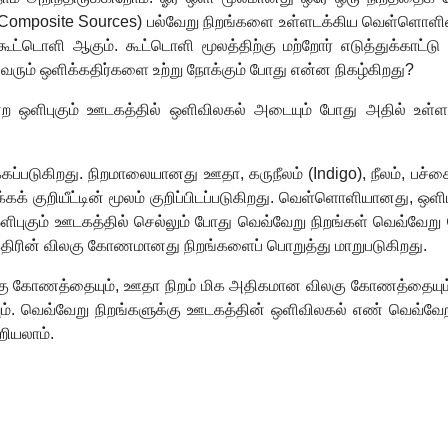
Composite Sources)
பல்வேறு நிறங்களை உள்ளடக்கிய வெள்ளொளி
டொளி ஆகும். கூட்டொளி மூலத்திற்கு மற்றோர் எடுத்துக்காட்ட
வரும் ஒளிக்கதிர்களை உற்று நோக்கும் போது என்ன நிகழ்கிறது
?
ன்ற ஒளிபுகும் ஊடகத்தில் ஒளிவிலகல் அடையும் போது அதில் உள்
கப்படுகிறது. நிறமாலையானது ஊதா
,
கருநீலம் (
Indigo),
நீலம்
,
பச்ச
க்கக் குறியீட்டின் மூலம் குறிப்பிடப்படுகிறது. வெள்ளொளியானது
,
ஒளிப
ுகும் ஊடகத்தில் செல்லும் போது வெவ்வேறு நிறங்கள் வெவ்வேற
கதிரின் விலகு கோணமானது நிறங்களைப் பொறுத்து மாறுபடுகிறது.
லகு கோணத்தையும்
,
ஊதா நிறம் மிக அதிகமான விலகு கோணத்தையும் ப
். வெவ்வேறு நிறங்களுக்கு ஊடகத்தின் ஒளிவிலகல் எண் வெவ்வே
றியலாம்.