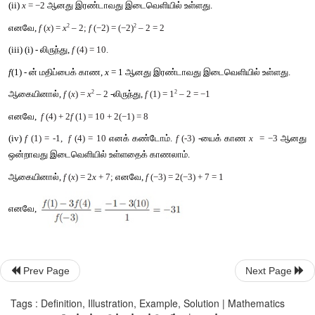
R
R
சார்பு 
f
: 
 → 
 ஆனது 
வரையறுக்கப்பட்டால்,
(i) 
f 
(4)
(ii) 
f 
(-2)
(iii) 
f 
(4) + 2
f 
(1)
(iv) [
f 
(1) - 3
f 
(4)] / 
f 
(-3)
ஆகியவற்றின் மதிப்புகளைக் காண்க
தீர்வு
அருகில் காட்டியுள்ளபடி சார்பு 
f
 ஆனது 
I
Prev Page
Next Page
Tags : Definition, Illustration, Example, Solution | Mathematics
 என்ற மூன்று இ