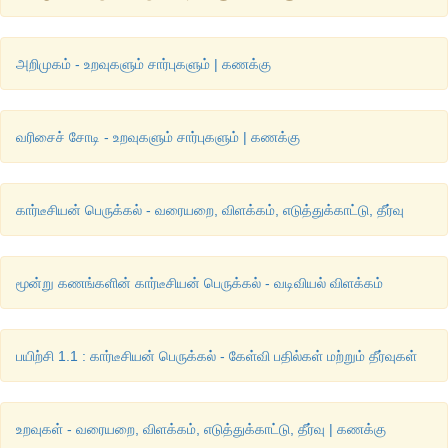
(iv) 
f 
(1) = -1,  
f 
(4) = 10 
எனக் கண்டோம். 
f 
(-3)
 -யைக் காண 
ஒன்றாவது இடைவெளியில் உள்ளதைக் காணலாம். 
அறிமுகம் - உறவுகளும் சார்புகளும் | கணக்கு
ஆகையினால், 
f 
(
x
) = 2
x 
+ 7; 
எனவே, 
f 
(−3) = 2(−3) + 7 = 1
வரிசைச் சோடி - உறவுகளும் சார்புகளும் | கணக்கு
எனவே, 
கார்டீசியன் பெருக்கல் - வரையறை, விளக்கம், எடுத்துக்காட்டு, தீர்வு
மூன்று கணங்களின் கார்டீசியன் பெருக்கல் - வடிவியல் விளக்கம்
பயிற்சி 1.1 : கார்டீசியன் பெருக்கல் - கேள்வி பதில்கள் மற்றும் தீர்வுகள்
உறவுகள் - வரையறை, விளக்கம், எடுத்துக்காட்டு, தீர்வு | கணக்கு