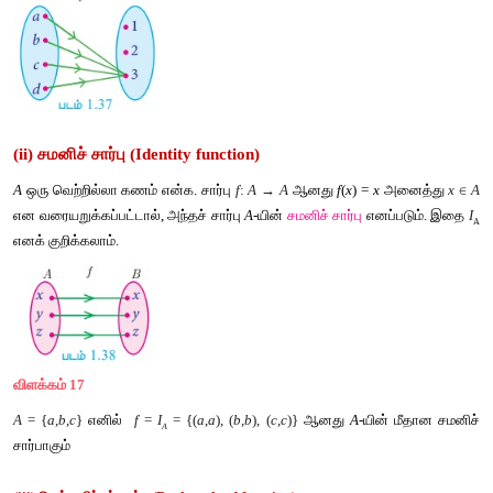
உறுப்பைக் கொண்டதாகும். அதாவது, 
f
 (
x
) = 
c
, 
x 
∈
A
 மற்று
நிலையான 
c 
∈
B.
விளக்கம் 16
படம் 1.37-லிருந்து, 
A
 = {
a, b, c, d
}, 
B
 = {1, 2, 3} மற்றும் 
f
 = {(
 a
,3), 
3)} இதை, 
f
(
x
) = 
3 
∀
x 
∈
 A 
 என எழுதலாம். மேலும், 
f
 - யின் வ
எனவே 
f
 -ஆனது மாறிலிச் சார்பு ஆகும்.
(ii) சமனிச் சார்பு (Identity function)
A
 ஒரு வெற்றில்லா கணம் என்க. சார்பு 
f
: 
A 
→ 
A
 ஆனது 
f
(
x
) = 
x
 