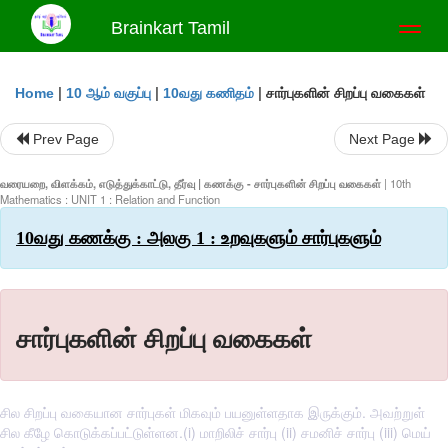
Brainkart Tamil
Toggl
naviga
|
|
|
சார்புகளின் சிறப்பு வகைகள்
Home
10 ஆம் வகுப்பு
10வது கணிதம்
Prev Page
Next Page
வரையறை, விளக்கம், எடுத்துக்காட்டு, தீர்வு | கணக்கு - சார்புகளின் சிறப்பு வகைகள்
| 10th
Mathematics : UNIT 1 : Relation and Function
10வது கணக்கு : அலகு 1 : உறவுகளும் சார்புகளும்
சார்புகளின் சிறப்பு வகைகள்
சில சிறப்பு வகையான சார்புகள் மிகவும் பயனுள்ளதாக இருக்கும். அவற்றுள்
சில கீழே கொடுக்கப்பட்டுள்ளன.(i) மாறிலிச் சார்பு (ii) சமனிச் சார்பு (iii) மெய்