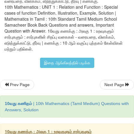
வரையறை, விளக்கம், எடுத்துக்காட்டு, தீர்வு | கணக்கு.
10th Mathematics : UNIT 1 : Relation and Function : Special
cases of function Definition, Illustration, Example, Solution |
வரையறுக்கப்படுகிறது.
Mathematics in Tamil : 10th Standard Tamil Medium School
Samacheer Book Back Questions and answers, Important
x 
= 
a
 என்ற கொடுக்கப்பட்ட மதிப்பிற்கு 
a
-இருக்கும் 
Question with Answer. 10வது கணக்கு : அலகு 1 : உறவுகளும்
கண்டுபிடித்து, அந்த இடைவெளியில் 
f
(
a
) -ஐக் காண வேண்டும். 
சார்புகளும் : சார்புகளின் சிறப்பு வகைகள் - வரையறை, விளக்கம்,
எடுத்துக்காட்டு, தீர்வு | கணக்கு : 10 ஆம் வகுப்பு புத்தகம் கேள்விகள்
(i) 
x
 = 4 ஆனது மூன்றாவது இடைவெளியில் உள்ளதை நாம் காணலாம
மற்றும் பதில்கள்.
இங்கு, 
f
(
x
) 
= 
3
x 
− 2; 
f 
(4) = 3(4) – 2 = 10
இதை ஆங்கிலத்தில் படிக்க
(ii) 
x 
= −2 
ஆனது இரண்டாவது இடைவெளியில் உள்ளது.
2
2
எனவே, 
f 
(
x
) = 
x
 – 2; 
f 
(−2) = (−2)
 – 2 = 2
Prev Page
Next Page
(iii) (i) - லிருந்து, 
f 
(4) = 10.
10வது கணிதம்
| 10th Mathematics (Tamil Medium) Questions with
f
(1) - ன் மதிப்பைக் காண, 
x
 = 1 ஆனது இரண்டாவது இடைவெளியில்
Answers, Solution
2
2
ஆகையினால், 
f 
(
x
) = 
x
 – 2 
-லிருந்து, 
f 
(1) = 1
 – 2 = −1
எனவே, 
f 
(4) + 2
f 
(1) = 10 + 2(−1) = 8
10வது கணக்கு : அலகு 1 : உறவுகளும் சார்புகளும்