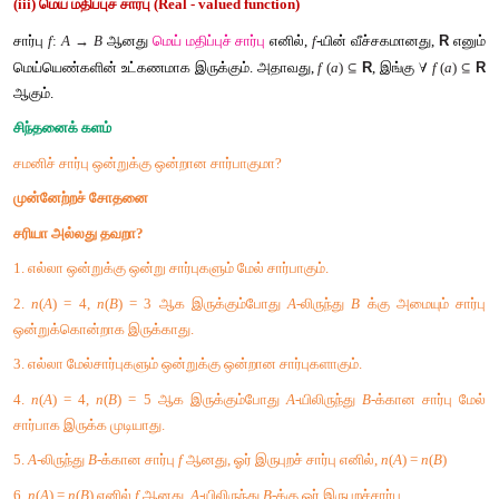
என வரையறுக்கப்பட்டால், அந்தச் சார்பு 
A
-யின் 
சமனிச் சார்பு
 எனப
எனக் குறிக்கலாம். 
விளக்கம் 17
A 
= {
a
,
b
,
c
} 
எனில் 
f 
= 
I
 = {(
a
,
a
), (
b
,
b
), (
c
,
c
)}
 ஆனது 
A
-யின்
A
சார்பாகும் 
(iii) மெய் மதிப்புச் சார்பு (Real - valued function)
சார்பு 
f
: 
A 
→ 
B
ஆனது 
மெய் மதிப்புச் சார்பு
 எனில், 
f
-யின் வீச்சக
 R
மெய்யெண்களின் உட்கணமாக இருக்கும். அதாவது, 
f 
(
a
) 
⊆
, இங
ஆகும்.