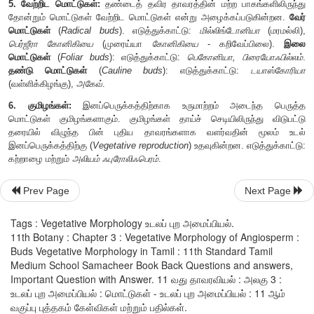
கிளைகளின் நுனிகளிலோ அமைந்திருக்கும்.
2. பக்க அல்லது கக்க மொட்டு:
இவை இலைகளின் கக
தோன்றிகிளையாகவோ மலராகவோ வளர்ச்சியடையும்.
3. கக்க மேல் மொட்டு :
இவை கக்கத்தின் மேல், கணுக்களின் ம
மொட்டுகளாகும். எடுத்துக்காட்டு:
சொலானம் அமெரிக்கானம்.
4. துணை மொட்டு:
கக்க மொட்டின் பக்கவாட்டிலோ அதன் மே
கூடுதல் மொட்டு துணை மொட்டாகும். எடுத்துக்காட்டு:
சிட்ரஸ்
,
டு
5. வேற்றிட மொட்டுகள்:
தண்டைத் தவிர தாவரத்தின் மற்ற பாகங
தோன்றும் மொட்டுகள் வேற்றிட மொட்டுகள் என்று அழைக்கப்ப
Prev Page
Next Page
மொட்டுகள்
(
Radical buds
). எடுத்துக்காட்டு:
மில்லிங்டோனி
பெர்ஜீரா கோனிகியை
(முரைய்யா
கோனிகியை
- கறிவேப்
Tags : Vegetative Morphology உடலப் புற அமைப்பியல்.
மொட்டுகள்
(
Foliar buds
): எடுத்துக்காட்டு:
பெகோனியா, பிர
11th Botany : Chapter 3 : Vegetative Morphology of Angiosperm :
தண்டு மொட்டுகள்
(
Cauline buds
): எடுத்துக்காட்டு:
Buds Vegetative Morphology in Tamil : 11th Standard Tamil
(வள்ளிக்கிழங்கு),
அகேவ்
.
Medium School Samacheer Book Back Questions and answers,
Important Question with Answer. 11 வது தாவரவியல் : அலகு 3 :
6. குமிழங்கள்:
இனப்பெருக்கத்திற்காக உருமாற்றம் அடை
உடலப் புற அமைப்பியல் : மொட்டுகள் - உடலப் புற அமைப்பியல் : 11 ஆம்
மொட்டுகள் குமிழங்களாகும். குமிழங்கள் தாய்ச் செடியிலிருந
வகுப்பு புத்தகம் கேள்விகள் மற்றும் பதில்கள்.