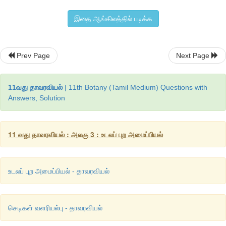
தரையில் விழுந்த பின் புதிய தாவரங்களாக வளர்வதின்
இனப்பெருக்கத்திற்கு (
Vegetative reproduction
) உதவுகின்றன. எட
இதை ஆங்கிலத்தில் படிக்க
கற்றாழை மற்றும்
அலியம் ஃபுரோலிஃபெரம்
.
Prev Page
Next Page
11வது தாவரவியல்
| 11th Botany (Tamil Medium) Questions with
Answers, Solution
11 வது தாவரவியல் : அலகு 3 : உடலப் புற அமைப்பியல்
உடலப் புற அமைப்பியல் - தாவரவியல்
செடிகள் வளரியல்பு - தாவரவியல்