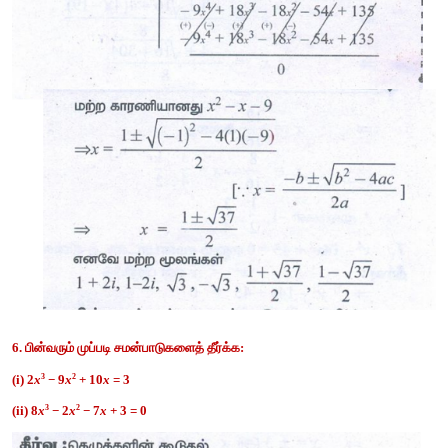
6
5
4 
3
2
5. 1 + 2
i
மற்றும்
 √3 
ஆகியவை
x
 −3
x
 − 5
x
+ 22
x
 − 39
x
 −3
பல்லுறுப்புக்
கோவையின்
இரு
பூச்சியமாக்கிகள்
எனில
பூச்சியமாக்கிகளையும்
கண்டறிக
.