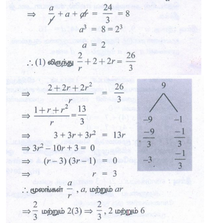
3
2
3. 3
x
 − 26
x
 + 52
x 
– 24 = 0−
ன்
மூலங்கள்
பெருக்குத்தொடரில
எனில்
, 
சமன்பாட்டைத்
தீர்க்க
.