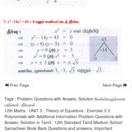
6. 
பின்வரும்
முப்படி
சமன்பாடுகளைத்
தீர்க்க
:
3
2
(i) 2
x
 − 9
x
 + 10
x
 = 3 
3
2
(ii) 8
x
 − 2
x
 − 7
x 
+ 3 = 0
Prev Page
Next Page
Tags : Problem Questions with Answer, Solution கேள்விகளுக்கான
பதில்கள், தீர்வுகள்.
12th Maths : UNIT 3 : Theory of Equations : Exercise 3.3:
Polynomials with Additional Information Problem Questions with
Answer, Solution in Tamil : 12th Standard Tamil Medium School
Samacheer Book Back Questions and answers, Important