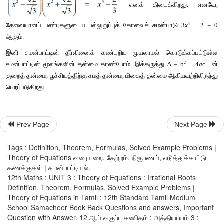
மூலமாகக்
கொண்ட
பல்லுறுப்புக்
கோவைச்
சமன்பாடாக
உள்ளது
. 
2 + √3 
மூலமல்ல
. 
கீழ்க்காணும்
தேற்றம்
நிரூபணம்
இன்றி
தரப்பட்டுள
தேற்றம்
 3.4
p 
மற்றும்
 q 
ஆகியவை
விகிதமுறு
எண்களாகவும்
 √p 
மற்றும்
விகிதமுறா
எண்களாகவும்
அமைகிறது
என்க
. 
மேலும்
 √P 
மற்ற
இவற்றுள்
ஒன்று
மற்றொன்றின்
விகிதமுறு
மடங்காக
இன்றி
அமைக
+ √q 
என்பது
விகிதமுறு
எண்களை
கெழுக்களாகக்
Prev Page
Next Page
பல்லுறுப்புக்கோவைச்
சமன்பாட்டின்
மூலம்
எனில்
, √p – √q, −√p + 
Tags : Definition, Theorem, Formulas, Solved Example Problems |
− √q 
ஆகியவையும்
அதே
பல்லுறுப்புக்கோவை
சமன்பாட்டின
Theory of Equations வரையறை, தேற்றம், நிரூபணம், எடுத்துக்காட்டு
அமையும்
.
கணக்குகள் | சமன்பாட்டியல்.
12th Maths : UNIT 3 : Theory of Equations : Irrational Roots
Definition, Theorem, Formulas, Solved Example Problems |
எடுத்துக்காட்டு
 3.10
Theory of Equations in Tamil : 12th Standard Tamil Medium
School Samacheer Book Back Questions and answers, Important
Question with Answer. 12 ஆம் வகுப்பு கணிதம் : அத்தியாயம் 3 :
  −
ஐ
ஒரு
மூலமாகவும்
முழுக்களை
கெழுக்களாகவும்