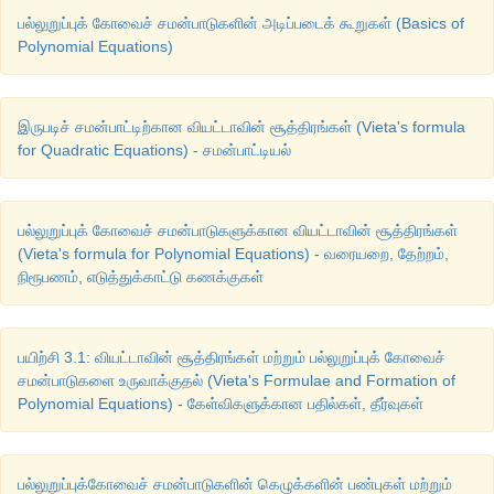
எனக்
கிடைக்கி
பல்லுறுப்புக் கோவைச் சமன்பாடுகளின் அடிப்படைக் கூறுகள் (Basics of
Polynomial Equations)
தேவையானப்
பண்புகளுடைய
பல்லுறுப்புக்
கோவைச்
சமன்பாடு
ஆகும்
.
இருபடிச் சமன்பாட்டிற்கான வியட்டாவின் சூத்திரங்கள் (Vieta's formula
இனி
சமன்பாட்டின்
தீர்வினைக்
கண்டறிய
முயலாமல்
கொடு
for Quadratic Equations) - சமன்பாட்டியல்
சமன்பாட்டின்
மூலங்களின்
தன்மை
காண்போம்
. 
இக்கருத்து
 ∆ =
குறைத்
தன்மை
, 
பூச்சியத்திற்கு
சமத்
தன்மை
, 
மிகைத்
தன்மை
ஆகி
பல்லுறுப்புக் கோவைச் சமன்பாடுகளுக்கான வியட்டாவின் சூத்திரங்கள்
பெறப்படுகிறது
.
(Vieta's formula for Polynomial Equations) - வரையறை, தேற்றம்,
நிரூபணம், எடுத்துக்காட்டு கணக்குகள்
பயிற்சி 3.1: வியட்டாவின் சூத்திரங்கள் மற்றும் பல்லுறுப்புக் கோவைச்
சமன்பாடுகளை உருவாக்குதல் (Vieta's Formulae and Formation of
Polynomial Equations) - கேள்விகளுக்கான பதில்கள், தீர்வுகள்
பல்லுறுப்புக்கோவைச் சமன்பாடுகளின் கெழுக்களின் பண்புகள் மற்றும்