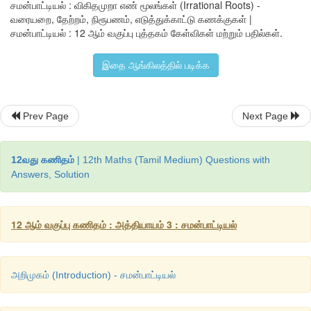
சமன்பாட்டியல் : விகிதமுறா எண் மூலங்கள் (Irrational Roots) -
வரையறை, தேற்றம், நிரூபணம், எடுத்துக்காட்டு கணக்குகள் |
பல்லுறுப்புக்கோவைச்
சமன்பாட்டைக்
காண்க
.
சமன்பாட்டியல் : 12 ஆம் வகுப்பு புத்தகம் கேள்விகள் மற்றும் பதில்கள்.
தீர்வு
இதை ஆங்கிலத்தில் படிக்க
என்பது
ஒரு
மூலம்
என்பதால்
x 
− 
என்பது
ஒரு
Prev Page
Next Page
வெளிப்புறமுள்ள
வர்க்கமூலத்தை
நீக்க
x 
+ 
என்
12வது கணிதம்
| 12th Maths (Tamil Medium) Questions with
Answers, Solution
காரணியாக
எடுத்துக்கொண்டு
இவை
இரண்டையும
எனப்பெறுகிறோம்
.
12 ஆம் வகுப்பு கணிதம் : அத்தியாயம் 3 : சமன்பாட்டியல்
இருப்பினும்
நாம்
இன்னும்
இலக்கை
அடையவில்லை
. 
எனவே
, 
அறிமுகம் (Introduction) - சமன்பாட்டியல்
என்பதை
மற்றொரு
காரணியாகக்
கொண்டு
இரண்டையும்