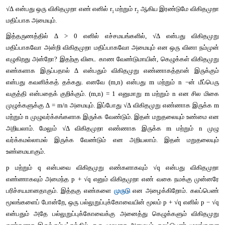
∆
ஒரு
மிகை
எண்
எனில்
ℝ
 −
ல்
 √
∆
எவ்வித
ஐயத்திற்கும்
இடமி
மேலும்
இரு
வேறுபட்ட
மெய்யெண்
மதிப்புகளையும்
பெறலாம்
.
ஆனால்
 √
∆
என்பது
a
, b 
மற்றும்
 c−
ன்
∆
−
ன்
குறிப்பிட்ட
சில
மதிப்பு
விகிதமுறு
எண்ணாக
அமையும்
. 
பிற
மதிப்புகளுக்கு
விகிதமு
அமையும்
.
√∆ 
என்பது
ஒரு
விகிதமுறு
எண்
எனில்
 r
மற்றும்
 r
ஆகிய
இரண்ட
1
2
மதிப்பாக
அமையும்
.
√∆
என்பது
ஒரு
விகிதமுறா
எண்
எனில்
 r
மற்றும்
 r
ஆகிய
இரண்ட
1
2
மதிப்பாக
அமையும்
.
இத்தருணத்தில்
∆ 
> 0 
எனில்
எச்சமயங்களில்
, √
∆
என்ப
மதிப்பாகவோ
அன்றி
விகிதமுறா
மதிப்பாகவோ
அமையும்
என
ஒரு
எழுகிறது
அன்றோ
? 
இதற்கு
விடை
காண
வேண்டுமாயின்
, 
கெழுக்
எண்களாக
இருப்பதால்
∆ 
என்பதும்
விகிதமுறு
எண்ணாகத்த
என்பது
கவனிக்கத்
தக்கது
. 
எனவே
 (m,n) 
என்பது
 m 
மற்றும்
 