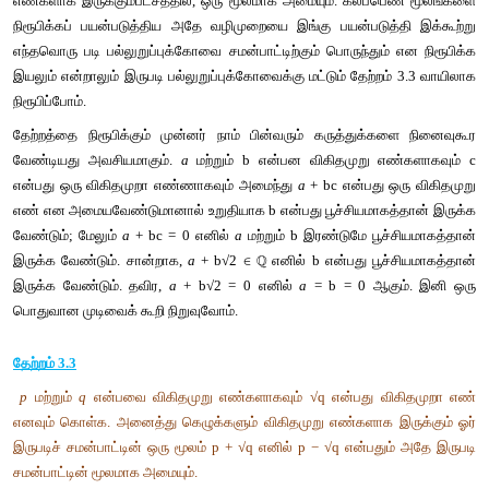
வகுத்தி
என்பதைக்
குறிக்கும்
. (m,n) = 1 
எனுமாறு
 m 
மற்றும்
 n 
முழுக்களுக்கு
∆
 = m/n 
அமையும்
. 
இப்போது
 √
∆
விகிதமுறு
எண்
மற்றும்
 n 
முழுவர்க்கங்களாக
இருக்க
வேண்டும்
. 
இதன்
மறுதலையு
அறியலாம்
. 
மேலும்
 √
∆
விகிதமுறா
எண்ணாக
இருக்க
 m 
ம
வர்க்கமல்லாமல்
இருக்க
வேண்டும்
என
அறியலாம்
. 
இதன
உண்மையாகும்
.
p 
மற்றும்
 q 
என்பவை
விகிதமுறு
எண்களாகவும்
 √q 
என்ப
எண்ணாகவும்
அமைந்த
 p + √q 
எனும்
விகிதமுறா
எண்
வகை
ந
பரிச்சயமானதாகும்
. 
இத்தகு
எண்களை
முருடு
என
அழைக்கிறோ
மூலங்களைப்
போன்றே
, 
ஒரு
பல்லுறுப்புக்கோவையின்
மூலம்
 p + √
என்பதும்
அதே
பல்லுறுப்புக்கோவைக்கு
அனைத்து
கெழுக்கள
எண்களாக
இருக்கும்பட்சத்தில்
, 
ஒரு
மூலமாக
அமையும்
. 
கலப்பெ
நிரூபிக்கப்
பயன்படுத்திய
அதே
வழிமுறையை
இங்கு
பயன்படு
எந்தவொரு
படி
பல்லுறுப்புக்கோவை
சமன்பாட்டிற்கும்
பொருந்தும்
இயலும்
என்றாலும்
இருபடி
பல்லுறுப்புக்கோவைக்கு
மட்டும்
தேற்றம