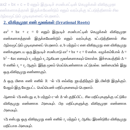
ax2 + bx + c = 0 எனும் இருபடிச் சமன்பாட்டின் கெழுக்கள் விகிதமுறா
எண்களாகத்தான் இருக்கவேண்டும் எனும் வரம்புக்கு உட்படுத்தினால் சில
ஆர்வமூட்டும் முடிவுகளைப் பெறலாம்.
2. விகிதமுறா
எண்
மூலங்கள்
 (Irrational Roots)
2 
ax
+ b
x 
+ c = 0 
எனும்
இருபடிச்
சமன்பாட்டின்
கெழுக்க
எண்களாகத்தான்
இருக்கவேண்டும்
எனும்
வரம்புக்கு
உட்பட
ஆர்வமூட்டும்
முடிவுகளைப்
பெறலாம்
. 
a
, b 
மற்றும்
 c 
என
விகிதமுறு
2 
எண்களுடைய
ஒரு
இருபடிச்
சமன்பாடு
ax
+ b
x 
+ c = 0 
என்க
. 
வழ
2
b
 − 4
a
c 
எனவும்
 r
மற்றும்
 r
ஆகியன
மூலங்களாகவும்
கொள்க
. 
இச
1
2
0 
எனில்
 r
= r
ஆகும்
. 
இந்த
மூலம்
மெய்யெண்ணாக
மட்டுமல்ல
. 
உ
1 
2
ஒரு
விகிதமுறு
எண்ணாகும்
.