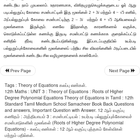
• 
ஒவ்வொரு
பல்லுறுப்புக்கோவையும்
எண்ணற்ற
முறை
வகை
இருக்கும்
.
• 
x
அச்சை
 P(
x
) = 0 
என்ற
வளைவரை
வெட்டுமிடத்தில்
உள்ள
புள்
என்ற
பல்லுறுப்புக்கோவை
சமன்பாட்டின்
மெய்யெண்
மூலங்கள்
உள்
• P(
a
) 
மற்றும்
 P(b) 
ஒன்றுக்கொன்று
எதிர்குறிகளாக
இருக்குமா
மற்றும்
 b 
ஆகிய
இரு
மெய்யெண்கள்
எனில்
,
Prev Page
Next Page
− P(c) = 0 
என
அமையுமாறு
மெய்யெண்கோட்டில்
 c 
எனும்
ஒரு
புள்ள
Tags : Theory of Equations கலப்பு எண்கள்.
− a
மற்றும்
 b −
க்கிடையே
ஒரு
மூலம்
உள்ளது
.
12th Maths : UNIT 3 : Theory of Equations : Roots of Higher
Degree Polynomial Equations Theory of Equations in Tamil : 12th
− 
மேற்குறிப்பிட்ட
புள்ளிகளுக்கிடையே
ஒரே
ஒரு
மூலம்
மட்டு
Standard Tamil Medium School Samacheer Book Back Questions
வேண்டும்
எனும்
அவசியமில்லை
. 3,5,7,... 
என
அமையலாம்
. 
அதாவ
and answers, Important Question with Answer. 12 ஆம் வகுப்பு
கணிதம் : அத்தியாயம் 3 : சமன்பாட்டியல் : உயர்படி பல்லுறுப்புக்கோவைச்
−
க்கிடையே
ஒற்றைப்படை
எண்ணிக்கையில்
மெய்யெண்
மூல
சமன்பாடுகளின் மூலங்கள் (Roots of Higher Degree Polynomial
எனலாம்
மற்றும்
இரட்டைப்
படை
எண்ணிகையில்
மூலங்கள்
இருக்க
Equations) - கலப்பு எண்கள் : 12 ஆம் வகுப்பு புத்தகம் கேள்விகள்
மற்றும் பதில்கள்.
ஆயினும்
, 
மூலங்களைப்
பற்றிய
சில
விவரங்கள்
தெரிந்திருந்தால்