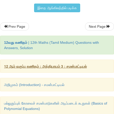
கண்டறிய
நாம்
முயலலாம்
. 
உதாரணமாக
, 
விகிதமுறுகெழுக்கள
இதை ஆங்கிலத்தில் படிக்க
படிபல்லுறுப்பு
கோவை
சமன்பாட்டின்
இரு
மூலங்கள்
 2 + 3
i
மற்றும்
அப்பல்லுறுப்புக்
கோவை
சமன்பாட்டிற்கு
 2 – 3
i
மற்றும்
 4 + √
Prev Page
Next Page
மூலங்களாக
இருக்கும்
. 
எனவே
இந்நான்கு
காரணிகள
கொடுக்கப்பட்டுள்ள
கணக்கு
இருபடி
சமன்பாட்டு
கணக்காக
எளிதில்
தீர்வு
கண்டறியப்படுகின்றது
. 
இப்பாடப்பகுதிய
12வது கணிதம்
| 12th Maths (Tamil Medium) Questions with
Answers, Solution
பல்லுறுப்புக்கோவைகளின்
மூலங்களைப்
பற்றிய
சில
விவரங்களின்
மூலங்களைக்
கண்டறிய
சில
வழிமுறைகளைக்
காண்போம்
.
12 ஆம் வகுப்பு கணிதம் : அத்தியாயம் 3 : சமன்பாட்டியல்
அறிமுகம் (Introduction) - சமன்பாட்டியல்
பல்லுறுப்புக் கோவைச் சமன்பாடுகளின் அடிப்படைக் கூறுகள் (Basics of
Polynomial Equations)