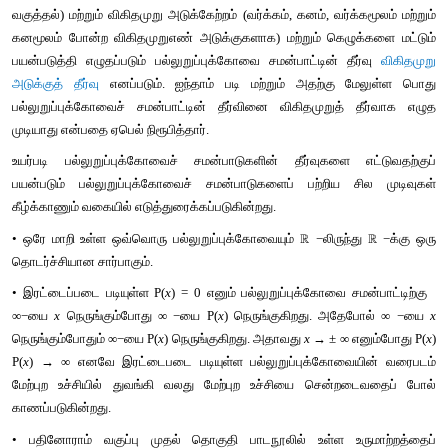
ஒரு
எண்ணைப்
பிரதியிடுவதன்
மூலம்
ஒரு
பல்லுறுப்புக்கோவை
அது
மூலமாக
இருக்குமா
அல்லது
இருக்காதா
என்பதை
எளித
அறியலாம்
. 
ஆனால்
அச்சமன்பாடு
இருபடிச்
சமன்பாடாக
இத்தகைய
சோதித்து
அறிதல்
முயற்சி
மூலங்களைக்
கண்டறிய
எ
ஆனால்
, 
உயர்படி
பல்லுறுப்புக்கோவை
சமன்பாட்டிற்குப்
பொதுவா
இருக்காது
.
நான்கு
அடிப்படை
கணித
செயற்பாடுகளான 
(
கூட்டல்
, 
பெருக்கல்
, 
க
வகுத்தல்
) 
மற்றும்
விகிதமுறு
அடுக்கேற்றம்
 (
வர்க்கம்
, 
கனம்
, 
வர்க
கனமூலம்
போன்ற
விகிதமுறுஎண்
அடுக்குகளாக
) 
மற்றும்
கெழு
பயன்படுத்தி
எழுதப்படும்
பல்லுறுப்புக்கோவை
சமன்பாட்டின்
தீ
அடுக்குத்
தீர்வு
எனப்படும்
. 
ஐந்தாம்
படி
மற்றும்
அதற்கு
ம
பல்லுறுப்புக்கோவைச்
சமன்பாட்டின்
தீர்வினை
விகிதமுறுத்
முடியாது
என்பதை
ஏபெல்
நிரூபித்தார்
.
உயர்படி
பல்லுறுப்புக்கோவைச்
சமன்பாடுகளின்
தீர்வுகளை