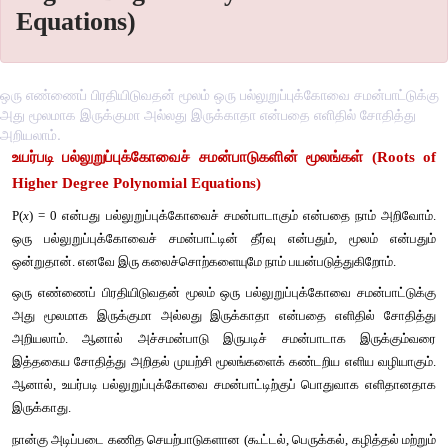
Equations)
ஒரு எண்ணைப் பிரதியிடுவதன் மூலம் ஒரு பல்லுறுப்புக்கோவை சமன்பாட்டுக்கு
அது மூலமாக இருக்குமா அல்லது இருக்காதா என்பதை எளிதில் சோதித்து
அறியலாம்.
உயர்படி
பல்லுறுப்புக்கோவைச்
சமன்பாடுகளின்
மூலங்கள
Higher Degree Polynomial Equations)
P(
x
) = 0 
என்பது
பல்லுறுப்புக்கோவைச்
சமன்பாடாகும்
என்பதை
ஒரு
பல்லுறுப்புக்கோவைச்
சமன்பாட்டின்
தீர்வு
என்பதும்
, 
ம
ஒன்றுதான்
. 
எனவே
இரு
கலைச்சொற்களையுமே
நாம்
பயன்படுத்து