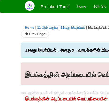
Brainkart Tamil
Home
10th Std
|
|
|
இயக்கத்தின் அ
Home
11 ஆம் வகுப்பு
11வது இயற்பியல்
Prev Page
11வது இயற்பியல் : அலகு 9 : வாயுக்களின் 
இயக்கத்தின் அடிப்படையில் வெப
வாயு மூலக்கூறுகள் ஏற்படுத்தும் அழுத்தத்தைப் போன்றே, வெப்
இயக்கத்தின் அடிப்படையில் வெப்பநிலையின் 