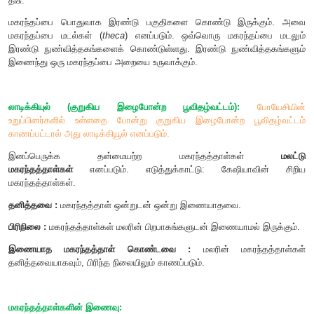
இணைப்புத் திசு:
மகரந்தப்பையின் மடல்களை மகரந்தக் கம்பியு
திசு.
மகரந்தப்பை பொதுவாக இரண்டு பகுதிகளை கொண்டு இரு
மகரந்தப்பை மடல்கள் (
theca
) எனப்படும். ஒவ்வொரு மகரந்
இரண்டு நுண்வித்தகங்களைக் கொண்டுள்ளது. இரண்டு நுண்வ
இணைந்து ஒரு மகரந்தப்பை அறையை உருவாக்கும்.
லாடிக்கியுல் (குறுகிய இழைபோன்ற பூவிதழ்வட்டம்):
உறுப்பினர்களில் உள்ளதை போன்று குறுகிய இழைபோன்ற பூ