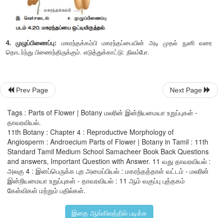
3. ஹெட்டிரோஸ்டெமனஸ்:
ஒரு மகரந்தத்தாள்கள் வெவ்வேற
இருப்பதாகும். எடுத்துக்காட்டு:
கேஷியா
.
மகரந்தப்பை மடல்கள்:
1. ஒருமடல் மகரந்தப்பை:
ஒரு அறை கொண்ட மகரந்தம் இ
Prev Page
Next Page
வித்தகங்களைக் கொண்டிருக்கும். அவை குறுக்கு வெட்டுத்
சிறுநீரக வடிவத்தில் காணப்படும். எடுத்துக்காட்டு:
மால்வேசி.
Tags : Parts of Flower | Botany மலரின் இன்றியமையா உறுப்புகள் -
தாவரவியல்.
2. இருமடல் மகரந்தப்பை:
இரண்டு அறைகள் நான்கு நுண் வி
11th Botany : Chapter 4 : Reproductive Morphology of
(மகரந்தப்பை ) கொண்டிருக்கும். குறுக்கு வெட்டுத் 
Angiosperm : Androecium Parts of Flower | Botany in Tamil : 11th
வண்ணத்துப்பூச்சி வடிவில் காணப்படும். எடுத்துக்காட்டு:
சொலான
Standard Tamil Medium School Samacheer Book Back Questions
and answers, Important Question with Answer. 11 வது தாவரவியல் :
அலகு 4 : இனப்பெருக்க புற அமைப்பியல் : மகரந்தத்தாள் வட்டம் - மலரின்
இன்றியமையா உறுப்புகள் - தாவரவியல் : 11 ஆம் வகுப்பு புத்தகம்
கேள்விகள் மற்றும் பதில்கள்.
இதை ஆங்கிலத்தில் படிக்க