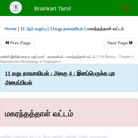
Brainkart Tamil
Toggl
naviga
|
|
|
மகரந்தத்தாள் வட்டம்
Home
11 ஆம் வகுப்பு
11வது தாவரவியல்
Prev Page
Next Page
மலரின் இன்றியமையா உறுப்புகள் - தாவரவியல் - மகரந்தத்தாள் வட்டம்
| 11th Botany : Chapter 4 :
Reproductive Morphology of Angiosperm
11 வது தாவரவியல் : அலகு 4 : இனப்பெருக்க புற
அமைப்பியல்
மகரந்தத்தாள் வட்டம்
மலரின் மூன்றாம் வட்டம், இது மலரின் மலரின் ஆண் பாகமாகும்.