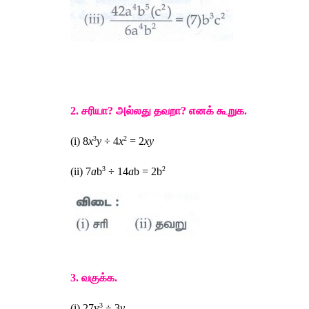
2. 
சரியா
? 
அல்லது
தவறா
? 
எனக்
கூறுக
. 
3
2
(i) 8
x
y 
÷ 4
x
 = 2
xy 
3
2
(ii) 7
a
b
 ÷ 14
a
b = 2b
3. 
வகுக்க
.
3
(i) 27y
 ÷ 3
y 