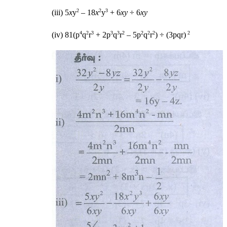
2
2
3
(iii) 5
x
y
 – 18
x
y
 + 6
xy 
÷ 6
xy 
4
2
3
3
3
2
2
2
2
 2
(iv) 81(p
q
r
 + 2p
q
r
 – 5p
q
r
) ÷ (3pqr)