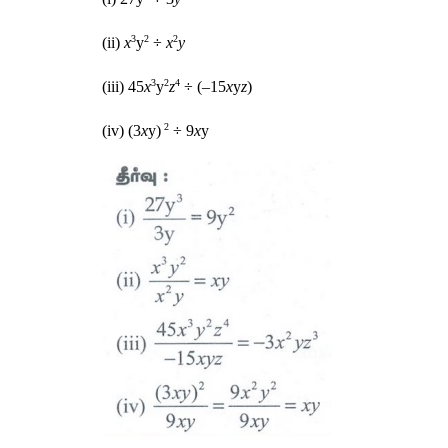
3
2
2
(ii) 
x
y
 ÷ 
x
y 
3
2
4
(iii) 45
x
y
z
 ÷ (–15
x
y
z
)
 2
(iv) (3
x
y)
 ÷ 9
x
y