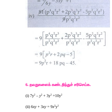
6. 
தவறுகளைக்
கண்டறிந்துச்
சரிசெய்க
.
2
2
2
2
(i) 7y
 –
 y
 + 3y
 =10y
2
2
(ii) 6
xy 
+ 3
xy 
= 9
x
y