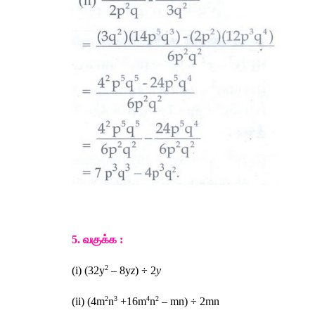
5. 
வகுக்க
 :
2
(i) (32y
 – 8y
z
) ÷ 2
y 
2
3
4
2
(ii) (4m
n
 +16m
n
 – mn) ÷ 2mn