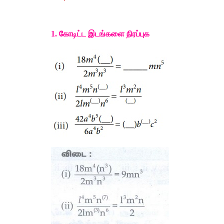
1. 
கோடிட்ட
இடங்களை
நிரப்புக