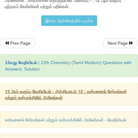
அமிலங்கள் : கார்பாக்சில் தொகுதியின் அமைப்பு - : 12 ஆம் வகுப்பு
கார்பனைல்
கார்பனை
விட
குறைந்த
கருகவர்
தன்மையினைப
புத்தகம் கேள்விகள் மற்றும் பதில்கள்.
அதாவது
, 
ஹைட்ராக்ஸி
தொகுதியிலுள்ள
ஆக்ஸிஜன்
அணுவில
இரட்டை
எலக்ட்ரான்கள்
உள்ளடங்கா
தன்மையை
பெற்றுள்ளன
.
இதை ஆங்கிலத்தில் படிக்க
Prev Page
Next Page
12வது வேதியியல்
| 12th Chemistry (Tamil Medium) Questions with
Answers, Solution
12 ஆம் வகுப்பு வேதியியல் : அத்தியாயம் 12 : கார்பனைல் சேர்மங்கள்
மற்றும் கார்பாக்சிலிக் அமிலங்கள்
கார்பனைல் சேர்மங்கள் மற்றும் கார்பாக்சிலிக் அமிலங்கள் - வேதியியல்