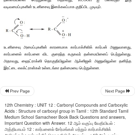
இரண்டு
ஆக்ஸிஜன்
அணுக்கள்
மற்றும்
கார்பன்
அணுவில்
பங்கேற்காத
 p - 
ஆர்பிட்டால்கள்
பிணைப்புகளால்
உருவாக்கப்பட்
செங்குத்தாக
அமைந்துள்ளன
.
இந்த
மூன்று
 p- 
ஆர்பிட்டால்களும்
ஒன்றுக்கொன்று
இணையாக
π 
பிணைப்பை
உருவாக்குகின்றன
. 
இந்த
 π 
பிணைப்பானது
ஒரு
புறம்
ஆக்ஸிஜன்
அணுக்களுக்கிடையேயும்
, 
மற்றொரு
புறம்
கார்பன
தொகுதியிலுள்ள
ஆக்ஸிஜன்
அணுக்களுக்கிடையேயும்
பகுதியளவ
தன்மையினை
பெற்றுள்ளது
. 
அதாவது
, RCOOH 
ஐ
ப
வடிவமைப்புகளின்
உடனிசைவு
இனக்கலப்பாக
குறிப்பிட
முடியும்
.
Prev Page
Next Page
12th Chemistry : UNIT 12 : Carbonyl Compounds and Carboxylic
Acids : Structure of carboxyl group in Tamil : 12th Standard Tamil
Medium School Samacheer Book Back Questions and answers,
Important Question with Answer. 12 ஆம் வகுப்பு வேதியியல் :
உடனிசைவு
அமைப்புகளின்
காரணமாக
கார்பாக்சிலிக்
கார்பன்
அத்தியாயம் 12 : கார்பனைல் சேர்மங்கள் மற்றும் கார்பாக்சிலிக்