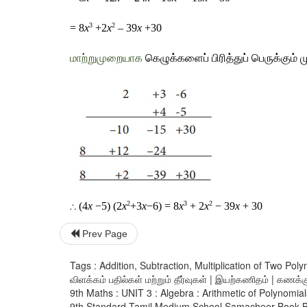
3
2
= 8
x
 +2
x
 – 39
x
 +30
மாற்றுமுறையாக
கெழுக்களைப்
பிரித்துப்
பெருக்கும்
ம
2
3
2
∴
 (4
x
 −5) (2
x
+3
x
−6) = 8
x
 + 2
x
 − 39
x
 + 30
Prev Page
Tags : Addition, Subtraction, Multiplication of Two Pol
விளக்கம் பதில்கள் மற்றும் தீர்வுகள் | இயற்கணிதம் | கணக்க
9th Maths : UNIT 3 : Algebra : Arithmetic of Polynomial
9th Standard Tamil Medium School Samacheer Book Back