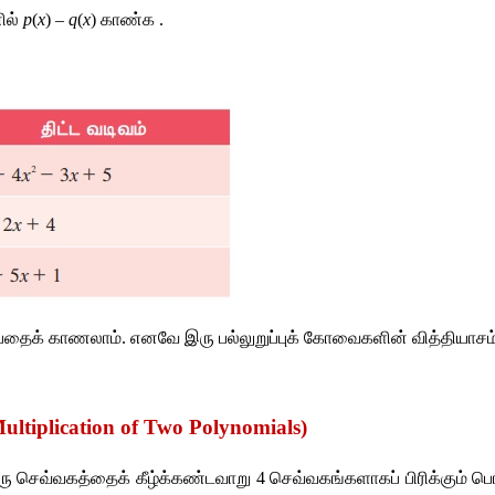
ில்
p
(
x
) – 
q
(
x
) 
காண்க
 .
பதைக்
காணலாம்
. 
எனவே
இரு
பல்லுறுப்புக்
கோவைகளின்
வித்தியாசம
Multiplication of Two Polynomials)
ரு
செவ்வகத்தைக்
கீழ்க்கண்டவாறு
 4 
செவ்வகங்களாகப்
பிரிக்கும்
பொ