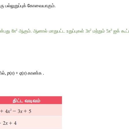
ரு
பல்லுறுப்புக்
கோவையாகும்
.
2
2
3
ன்பது
 8
x
ஆகும்
. 
ஆனால்
மாறுபட்ட
உறுப்புகள்
 3
x
மற்றும்
 5
x
ஐக்
கூட
ில்
, 
p
(
x
) + 
q
(
x
) 
காண்க
 . 