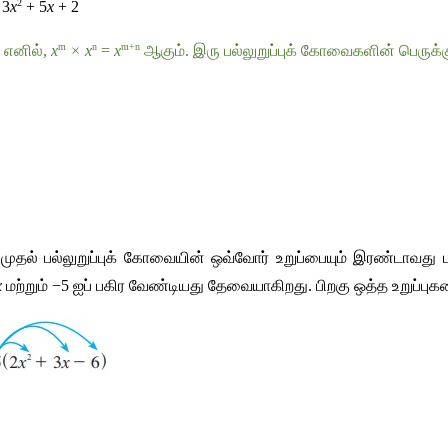
2
 3
x
 + 5
x
 + 2
m
n
m+n
எனில்
, 
x
 × x
 = 
x
ஆகும்
. 
இரு
பல்லுறுப்புக்
கோவைகளின்
பெருக்க
 
முதல்
பல்லுறுப்புக்
கோவையின்
ஒவ்வோர்
உறுப்பையும்
இரண்டாவது
x
மற்றும்
 −5 
ஐப்
பகிர
வேண்டியது
தேவையாகிறது
. 
பிறகு
ஒத்த
உறுப்பு