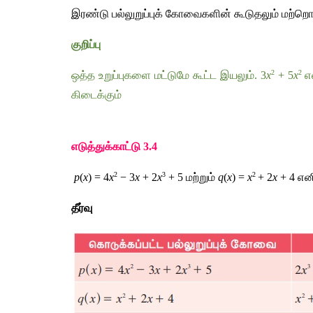
இரண்டு
பல்லுறுப்புக்
கோவைகளின்
கூடுதலும்
மற்றொ
குறிப்பு
2
2
ஒத்த
உறுப்புகளை
மட்டுமே
கூட்ட
இயலும்
. 3
x
 + 5
x
எ
கிடைக்கும்
எடுத்துக்காட்டு
 3.4
2
3
2 
 p
(
x
) = 4
x
 − 3
x
 + 2
x
 + 5 
மற்றும்
q
(
x
) =
 x
+ 2
x
 + 4 
என
தீர்வு