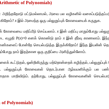
Arithmetic of Polynomials)
ை
அறிந்ததோடு
மட்டுமல்லாமல்
, 
அவை
பல
வழிகளில்
வகைப்படுத்தப்ப
கிறோம்
?
 x 
இல்
அமைந்த
ஒரு
பல்லுறுப்புக்
கோவையைக்
கருதுக
.
க்
கோவையை
மதிப்பீடு
செய்யலாம்
.
 x 
இன்
மதிப்பு
மாறும்போது
பல்லுறு
டை
எழுதி
 P(
x
)=0 
எனக்
கொண்டு
நாம்
x
இன்
தீர்வு
காணலாம்
. 
இந்
எண்களைப்
போன்றே
செயல்படுத்த
இருக்கிறோம்
! 
இந்த
இயலின்
தொ
ும்போது
நாம்
இதற்கான
ஒரு
குறிப்பை
அளித்துள்ளோம்
.
ளைக்
கூட்டுதல்
, 
ஒன்றிலிருந்து
மற்றொன்றைக்
கழித்தல்
, 
பல்லுறுப்புக்
. 
பல்லுறுப்புக்
கோவைகள்
தொடர்பான
ஆர்வமளிக்கும்
பல
பண்
னதாக
மாறிவிடும்
. 
தற்போது
, 
பல்லுறுப்புக்
கோவைகளின்
செயல்ப
n of Polynomials)