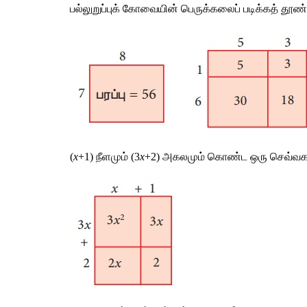
பல்லுறுப்புக்
கோவையின்
பெருக்கலைப்
படிக்கத்
தூண
(
x
+1) 
நீளமும்
 (3
x
+2) 
அகலமும்
கொண்ட
ஒரு
செவ்வக