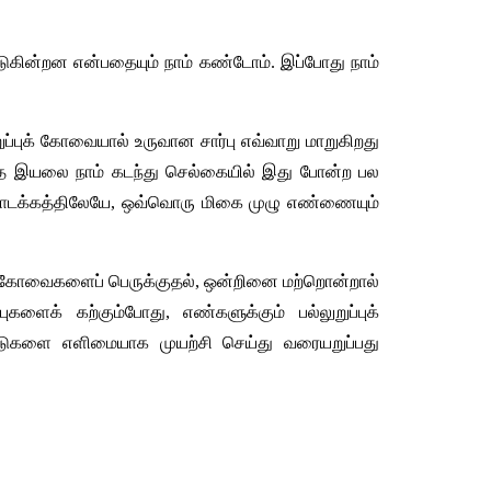
டுகின்றன
என்பதையும்
நாம்
கண்டோம்
. 
இப்போது
நாம்
ப்புக்
கோவையால்
உருவான
சார்பு
எவ்வாறு
மாறுகிறது
த
இயலை
நாம்
கடந்து
செல்கையில்
இது
போன்ற
பல
டக்கத்திலேயே
, 
ஒவ்வொரு
மிகை
முழு
எண்ணையும்
கோவைகளைப்
பெருக்குதல்
, 
ஒன்றினை
மற்றொன்றால்
புகளைக்
கற்கும்போது
, 
எண்களுக்கும்
பல்லுறுப்புக்
ாடுகளை
எளிமையாக
முயற்சி
செய்து
வரையறுப்பது