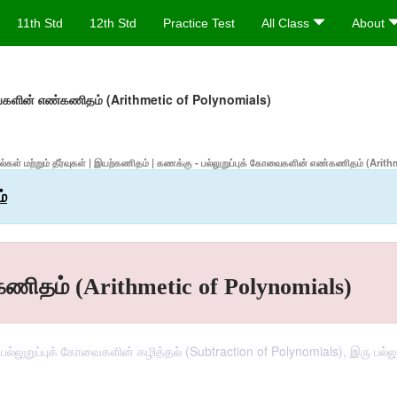
11th Std
12th Std
Practice Test
All Class
About
வைகளின் எண்கணிதம் (Arithmetic of Polynomials)
பதில்கள் மற்றும் தீர்வுகள் | இயற்கணிதம் | கணக்கு - பல்லுறுப்புக் கோவைகளின் எண்கணிதம் (Ari
்
ணிதம் (Arithmetic of Polynomials)
 பல்லுறுப்புக் கோவைகளின் கழித்தல் (Subtraction of Polynomials), இரு பல்ல