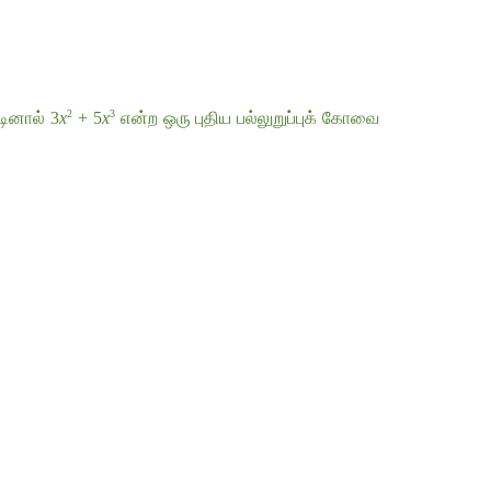
2
3
்டினால்
 3
x
 + 5
x
என்ற
ஒரு
புதிய
பல்லுறுப்புக்
கோவை