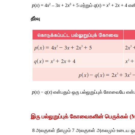
2
3
2
p
(
x
) = 4
x
 – 3
x
 + 2
x
 + 5 
மற்றும்
q
(
x
) =
 x
+ 2
x
 + 4 
என
தீர்வு
 p
(
x
) − 
q
(
x
) 
என்பதும்
ஒரு
பல்லுறுப்புக்
கோவையே
என்
இரு
பல்லுறுப்புக்
கோவைகளின்
பெருக்கல்
 (
 8 
அலகுகள்
நீளமும்
 7 
அலகுகள்
அகலமும்
உடைய
ஒ