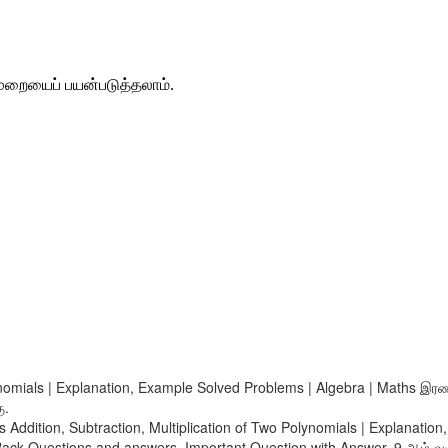
ுறையைப்
பயன்படுத்தலாம்
.
ynomials | Explanation, Example Solved Problems | Algebra | Maths இரண்ட
ு.
s Addition, Subtraction, Multiplication of Two Polynomials | Explanatio
 Questions and answers, Important Question with Answer. 9 ஆம் வகுப்ப