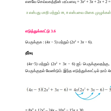
2
எனவே
செவ்வகத்தின்
பரப்பளவு
 = 3
x
 + 3
x
 + 2
x
 + 2 =
x
என்பது
மாறி
மற்றும்
m, n
என்பவை
மிகை
முழுக்கள்
எடுத்துக்காட்டு
 3.6
2
பெருக்குக
 : (4
x
 − 5) 
மற்றும்
 (2
x
 + 3
x
 − 6). 
தீர்வு
2
 (4
x
−5) 
மற்றும்
 (2
x
 + 3
x 
− 6) 
ஐப்
பெருக்குவதற்கு
,
பெருக்குதல்
வேண்டும்
. 
இந்த
எடுத்துக்காட்டில்
நாம்
 4
3
2
2
= 8
x
 + 12
x
 – 24
x
 – 10
x
 − 15
x
 + 30