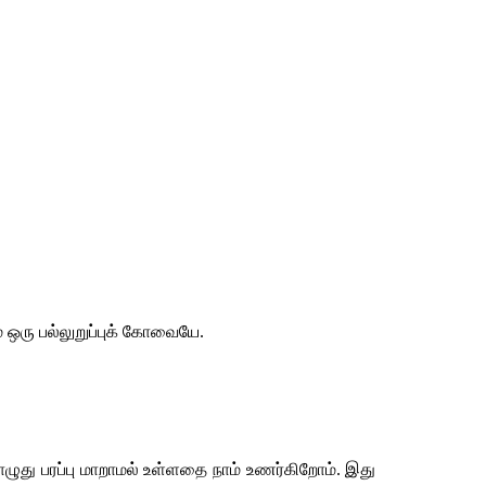
்
ஒரு
பல்லுறுப்புக்
கோவையே
.
ழுது
பரப்பு
மாறாமல்
உள்ளதை
நாம்
உணர்கிறோம்
. 
இது