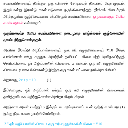
மேற்பட்ட
நேரிய
சமன்பாடுகள்
ஒரே
வகையான
மாறிகளைக்
க
அவை
ஒருங்கமைந்த
நேரிய
சமன்பாடுகள்
ஆகும்
. 
இவை
ஏன்
நமக்குத்
தேவைப்படுகின்றன
? 2
x
 + 
y
 = 10 
ஐப
சமன்பாட்டிற்கு
எண்ணற்ற
தீர்வுகள்
உண்டு
 . (1,8), (2,6), (3,4) 
மற்ற
புள்ளிகளும்
வரைபடத்தில்
உள்ள
கோட்டின்
மீது
அமையும்
முடிவுறாத
இது
போன்ற
ஒரு
சமன்பாட்டைத்
தீர்ப்பதற்கு
, 
இதனுடன்
சேர
சமன்பாட்டையும்
பயன்படுத்தினால்
மட்டுமே
ஒரே
நேரத்தில்
சமன்பாடுகளையும்
தீர்க்கும்
ஒரு
வரிசைச்
சோடியைத்
தீர்வாகப
இதுபோன்று
இரண்டு
சமன்பாடுகளை
ஒருங்கிணைத்துத்
தீர்க்
அர்த்தமுள்ள
சூழ்நிலைகளை
ஏற்படுத்தும்
சமன்பாடுகளை
ஒருங
சமன்பாடுகள்
என்கிறோம்
.
ஒருங்கமைந்த
நேரிய
சமன்பாடுகளை
நடைமுறை
வாழ்க்கைச்
மூலம்
புரிந்துகொள்ளுதல்
.
அனிதா
இரண்டு
அழிப்பான்களையும்
ஒரு
கரி
எழுதுகோலையும