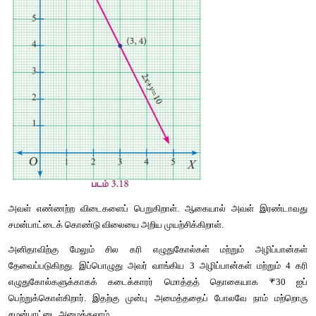
2(2)+6 =10
2(2.5)+5 =10
2(3)+4 =10
குறிக்க
வேண்டிய
புள்ளிகள்
 :