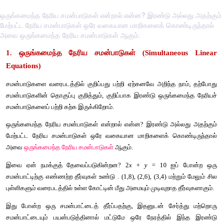
ஒருங்கமைந்த நேரிய சமன்பாடுகள் என்றால் என்ன? இரண்டு அல்லது அதற்கும்
மேற்பட்ட நேரிய சமன்பாடுகள் ஒரே வகையான மாறிகளைக் கொண்டிருந்தால்
அவை ஒருங்கமைந்த நேரிய சமன்பாடுகள் ஆகும்.
1. 
ஒருங்கமைந்த
நேரிய
சமன்பாடுகள்
 (Simultane
Equations)
சமன்பாடுகளை
வரைபடத்தில்
குறிப்பது
பற்றி
ஏற்கனவே
அறிந்த
சமன்பாடுகளின்
தொகுப்பு
குறித்தும்
, 
குறிப்பாக
இரண்டு
ஒருங்க
சமன்பாடுகளைப்
பற்றி
கற்க
இருக்கிறோம்
.
ஒருங்கமைந்த
நேரிய
சமன்பாடுகள்
என்றால்
என்ன
? 
இரண்டு
அல