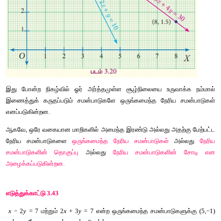
இதனை
அவளது
ஆசிரியருடன்
கலந்துரையாடும்போது
அதற்கு
சமன்பாடுகளையும்
ஒருங்கே
அமைத்துத்
தீர்க்கும்போது
ஒரே