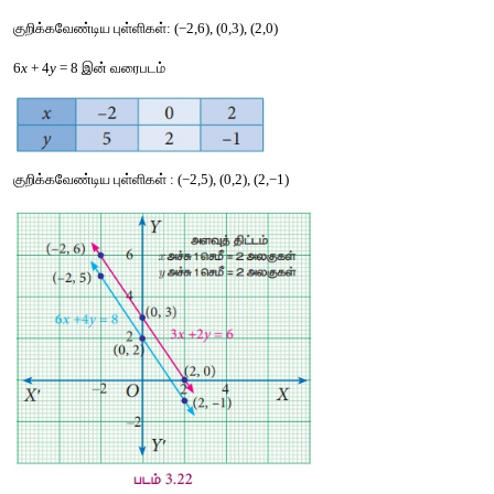
2
x
 − 
y
 = 4          ... (2)
சமன்பாடு
 (1) 
இக்கு
வரைபடம்
வரைதல்
எளிது
.
முதற்கோட்டின்
மீதுள்ள
இரண்டு
புள்ளிகளின்
 x 
மற்றும்
y
மதிப்புக
காணலாம்
.