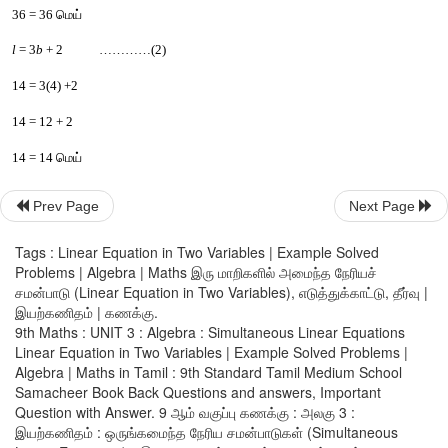
இங்கு
, 
இரு
சமன்பாடுகளும்
ஒன்றே
; 
ஆனால்
இரண்டும்
வெவ
அமைந்துள்ளன
. 
சமன்பாடுகள்
இரண்டும்
ஒன்றே
என்பதால்
த
மாதிரியானவை
. 
இங்கு
ஒரு
கோட்டின்
மீதமைந்த
அனைத்துப
மற்றொரு
கோட்டின்
மீதே
உள்ளன
.
எனவே
, 
இங்கு
கோட்டின்
மீது
அமைந்துள்ள
அனைத்து
வர
Prev Page
Next Page
புள்ளிகளும்
எண்ணற்ற
தீர்வுகளாக
அமைகின்றன
.
Tags : Linear Equation in Two Variables | Example Solved
Problems | Algebra | Maths இரு மாறிகளில் அமைந்த நேரியச்
சமன்பாடு (Linear Equation in Two Variables), எடுத்துக்காட்டு, தீர்வு |
எடுத்துக்காட்டு
 3.47
இயற்கணிதம் | கணக்கு.
9th Maths : UNIT 3 : Algebra : Simultaneous Linear Equations
ஒரு
செவ்வகத்தின்
சுற்றளவு
 36 
மீட்டர்
மற்றும்
நீளமானது
அகல
Linear Equation in Two Variables | Example Solved Problems |
மடங்கை
விட
 2 
மீட்டர்
அதிகமெனில்
, 
செவ்வகத்தின்
பக்க
அளவு
Algebra | Maths in Tamil : 9th Standard Tamil Medium School
Samacheer Book Back Questions and answers, Important
முறையைப்
பயன்படுத்திக்
காண்க
. 
Question with Answer. 9 ஆம் வகுப்பு கணக்கு : அலகு 3 :
இயற்கணிதம் : ஒருங்கமைந்த நேரிய சமன்பாடுகள் (Simultaneous
தீர்வு