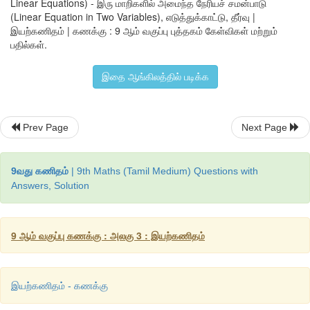
Linear Equations) - இரு மாறிகளில் அமைந்த நேரியச் சமன்பாடு
(Linear Equation in Two Variables), எடுத்துக்காட்டு, தீர்வு |
கொடுக்கப்பட்ட
கூற்றுகளுக்கு
நாம்
சமன்பாடுகளை
அமைப்போம்
.
இயற்கணிதம் | கணக்கு : 9 ஆம் வகுப்பு புத்தகம் கேள்விகள் மற்றும்
பதில்கள்.
செவ்வகத்தின்
நீளம்
மற்றும்
அகலத்தை
முறையே
l
மற்றும்
b
என்க
.
இதை ஆங்கிலத்தில் படிக்க
முதல்
கூற்றுக்குச்
சமன்பாடு
அமைத்தல்
செவ்வகத்தின்
சுற்றளவு
 = 36 
மீ
Prev Page
Next Page
2(
l
 + 
b
) = 36
9வது கணிதம்
| 9th Maths (Tamil Medium) Questions with
l
+
b
= 36/2
Answers, Solution
l
 = 18−
b         ……… 
(1)
9 ஆம் வகுப்பு கணக்கு : அலகு 3 : இயற்கணிதம்
இயற்கணிதம் - கணக்கு