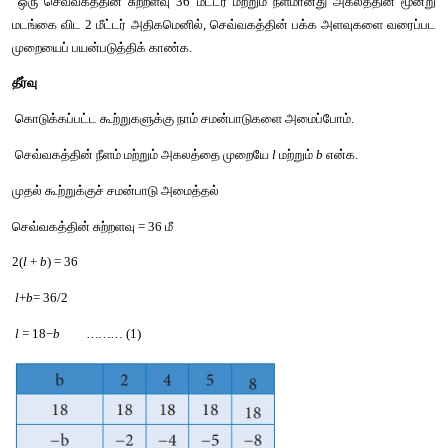
குறிக்கவேண்டிய
புள்ளிகள்
 : (−2,5), (0,2), (2,−1)