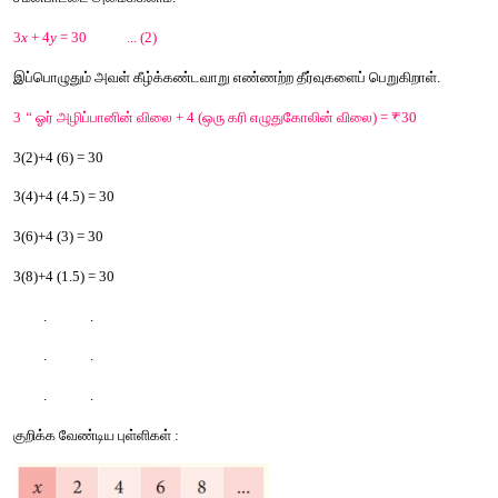
அவள்
எண்ணற்ற
விடைகளைப்
பெறுகிறாள்
. 
ஆகையால்
அவள
சமன்பாட்டைக்
கொண்டு
விலையை
அறிய
முயற்சிக்கிறாள்
.
அனிதாவிற்கு
மேலும்
சில
கரி
எழுதுகோல்கள்
மற்றும்