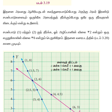
         .             .
         .             .
         .             .
குறிக்க
வேண்டிய
புள்ளிகள்
 :