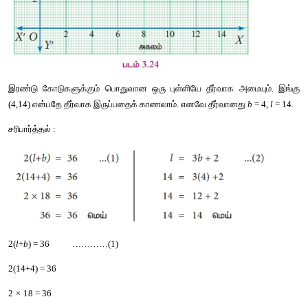
குறிக்கவேண்டிய
புள்ளிகள்
 : (−2, −3), (−1, −1), (0, 1), (1, 3), (2, 5)