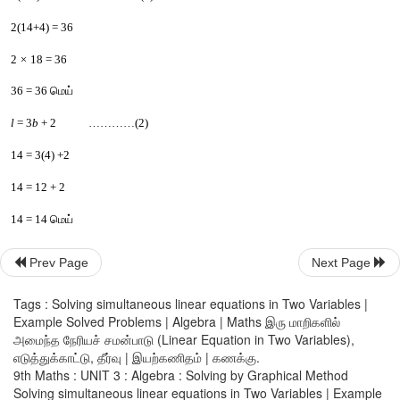
இரண்டாவது
கூற்றின்படி
, 
நீளமானது
அகலத்தின்
மூன்று
மடங
அதிகம்
எனவே
l
 = 3
b
+2        .... (2)
சமன்பாடு
 (2) 
இக்கு
அட்டவணை
அமைப்போம்
Prev Page
Next Page
Tags : Solving simultaneous linear equations in Two Variables |
Example Solved Problems | Algebra | Maths இரு மாறிகளில்
புள்ளிகள்
 : (2,8), (4,14), (5,17), (8,26)
அமைந்த நேரியச் சமன்பாடு (Linear Equation in Two Variables),
எடுத்துக்காட்டு, தீர்வு | இயற்கணிதம் | கணக்கு.
9th Maths : UNIT 3 : Algebra : Solving by Graphical Method
Solving simultaneous linear equations in Two Variables | Example