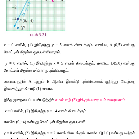
முதற்கோட்டின்
மீதுள்ள
இரண்டு
புள்ளிகளின்
 x 
மற்றும்
y
மதிப்புக
காணலாம்
.