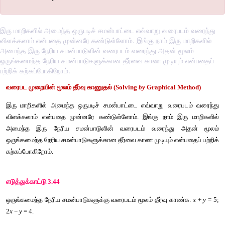
இரு மாறிகளில் அமைந்த ஒருபடிச் சமன்பாட்டை எவ்வாறு வரைபடம் வரைந்து
விளக்கலாம் என்பதை முன்னரே கண்டுள்ளோம். இங்கு நாம் இரு மாறிகளில்
அமைந்த இரு நேரிய சமன்பாடுளின் வரைபடம் வரைந்து அதன் மூலம்
ஒருங்கமைந்த நேரிய சமன்பாடுகளுக்கான தீர்வை காண முடியும் என்பதைப்
பற்றிக் கற்கப்போகிறோம்.
வரைபட
முறையின்
மூலம்
தீர்வு
காணுதல்
 (Solving 
by
 Graphical 
இரு
மாறிகளில்
அமைந்த
ஒருபடிச்
சமன்பாட்டை
எவ்வாறு
வரை
விளக்கலாம்
என்பதை
முன்னரே
கண்டுள்ளோம்
. 
இங்கு
நாம்
அமைந்த
இரு
நேரிய
சமன்பாடுளின்
வரைபடம்
வரைந்து