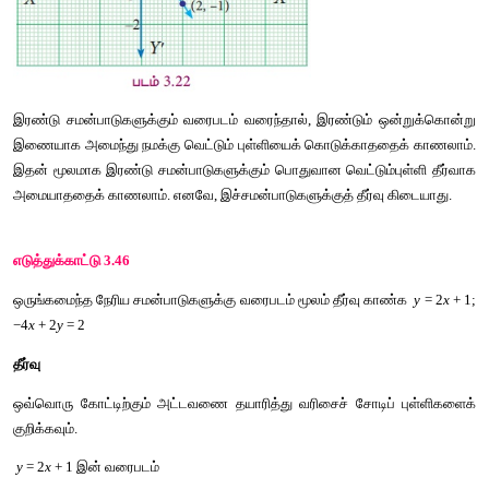
தீர்வு
ஒவ்வொரு
கோட்டிற்கும்
அட்டவணை
தயாரித்து
வரிசைச்
சோடிப
குறிக்கவும்
.
3
x
 + 2
y
 = 6 
இன்
வரைபடம்
குறிக்கவேண்டிய
புள்ளிகள்
: (−2,6), (0,3), (2,0)
6
x
 + 4
y
 = 8 
இன்
வரைபடம்
குறிக்கவேண்டிய
புள்ளிகள்
 : (−2,5), (0,2), (2,−1)