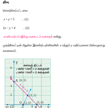
ஒருங்கமைந்த
நேரிய
சமன்பாடுகளுக்கான
தீர்வை
காண
முடியும்
எ
கற்கப்போகிறோம்
.
எடுத்துக்காட்டு
 3.44
ஒருங்கமைந்த
நேரிய
சமன்பாடுகளுக்கு
வரைபடம்
மூலம்
தீர்வு
கா
2
x
 − 
y
 = 4. 
தீர்வு
கொடுக்கப்பட்டவை
 x 
+ 
y
 = 5          ... (1)
2
x
 − 
y
 = 4          ... (2)
சமன்பாடு
 (1) 
இக்கு
வரைபடம்
வரைதல்
எளிது
.