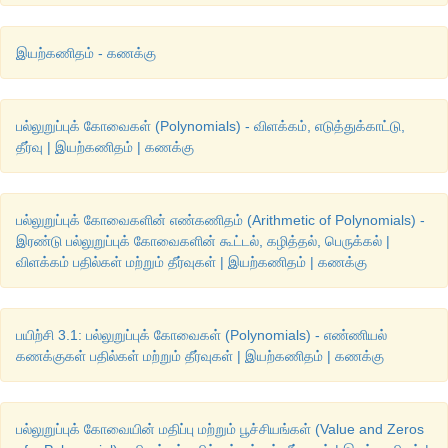
இயற்கணிதம் - கணக்கு
பல்லுறுப்புக் கோவைகள் (Polynomials) - விளக்கம், எடுத்துக்காட்டு,
தீர்வு | இயற்கணிதம் | கணக்கு
பல்லுறுப்புக் கோவைகளின் எண்கணிதம் (Arithmetic of Polynomials) -
இரண்டு பல்லுறுப்புக் கோவைகளின் கூட்டல், கழித்தல், பெருக்கல் |
விளக்கம் பதில்கள் மற்றும் தீர்வுகள் | இயற்கணிதம் | கணக்கு
இரண்டு
கோடுகளுக்கும்
பொதுவான
ஒரு
புள்ளியே
தீர்வாக
அ
(4,14) 
என்பதே
தீர்வாக
இருப்பதைக்
காணலாம்
. 
எனவே
தீர்வானது
பயிற்சி 3.1: பல்லுறுப்புக் கோவைகள் (Polynomials) - எண்ணியல்
சரிபார்த்தல்
 :
கணக்குகள் பதில்கள் மற்றும் தீர்வுகள் | இயற்கணிதம் | கணக்கு
பல்லுறுப்புக் கோவையின் மதிப்பு மற்றும் பூச்சியங்கள் (Value and Zeros