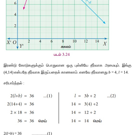
முதல்
கூற்றுக்குச்
சமன்பாடு
அமைத்தல்
செவ்வகத்தின்
சுற்றளவு
 = 36 
மீ
2(
l
 + 
b
) = 36
l
+
b
= 36/2
l
 = 18−
b         ……… 
(1)
புள்ளிகள்
: (2,16), (4,14), (5,13), (8,10) 
இரண்டாவது
கூற்றுக்
அமைத்தல்
 :