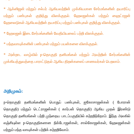
பண்புகளை ஆய்வு செய்தார். மந்த வாயுக்களை கண்டறிதலில் 
சேவையை போற்றும் வகையில், 1904 ஆம் ஆண்டில் வேதியியலு
பரிசு அவருக்கு வழங்கப்பட்டது. மந்த வாயுக்களை பிரித்தெடுத்தலில
மகத்தான பணியினால் தனிம வரிசை அட்டவணையில் ஒரு பு
உருவாதற்கு வழிவகை ஏற்பட்டது.
கற்றலின் நோக்கங்கள் 
இப்பாடப்பகுதியைக் கற்றறிந்த பின்னர், 
* நைட்ரஜன் மற்றும் பாஸ்பரஸ் ஆகியவற்றின் முக்கியமான சேர்மங்கள
மற்றும் பண்புகள் குறித்து விவாதித்தல். 
* ஆக்ஸிஜன் மற்றும் சல்பர் ஆகியவற்றின் முக்கியமான சேர்மங்கள
மற்றும் பண்புகள் குறித்து விளக்குதல். ஹேலஜன்கள் மற்று
ஹேலைடுகள் ஆகியவற்றின் தயாரிப்பு மற்றும் பண்புகள் குறித்து விள