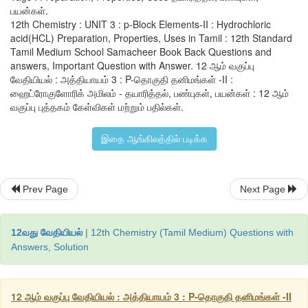
பயன்கள்.
12th Chemistry : UNIT 3 : p-Block Elements-II : Hydrochloric
+
-
-
- 
Au + 4H
 + NO
 + 4C1
  → AuC1
+ NO + 2H
O 
acid(HCL) Preparation, Properties, Uses in Tamil : 12th Standard
3
4
2
Tamil Medium School Samacheer Book Back Questions and
+
-
-
2-
3Pt + 16H
 + 4NO
 + 18C1
 → 3[PtC1
]
 + 4NO + 8H
O
answers, Important Question with Answer. 12 ஆம் வகுப்பு
3
6
2
வேதியியல் : அத்தியாயம் 3 : P-தொகுதி தனிமங்கள் -II :
ஹைட்ரோகுளோரிக் அமிலம் - தயாரித்தல், பண்புகள், பயன்கள் : 12 ஆம்
வகுப்பு புத்தகம் கேள்விகள் மற்றும் பதில்கள்.
ஹைட்ரோ குளோரிக் அமிலத்தின் பயன்கள் 
இதை ஆங்கிலத்தில் படிக்க
1. குளோரின், அம்மோனியம் குளோரைடு, ஸ்டார்ச்சிலிருந்து
போன்றவை தயாரிப்பில் ஹைட்ரோ குளோரிக் அமிலம் பயன்படுகிறது
Prev Page
Next Page
2. எலும்பிலிருந்து பசை தயாரிக்கப்ப பயன்படுகிறது. 
12வது வேதியியல்
| 12th Chemistry (Tamil Medium) Questions with
Answers, Solution
12 ஆம் வகுப்பு வேதியியல் : அத்தியாயம் 3 : P-தொகுதி தனிமங்கள் -II