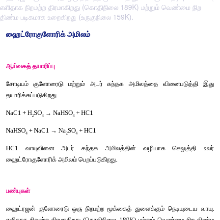
எளிதாக நிறமற்ற திரமாகிறது (கொதிநிலை 189K) மற்றும் வெண்மை நிற
திண்ம படிகமாக உறைகிறது (உருகுநிலை 159K).
ஹைட்ரோகுளோரிக் அமிலம் 
ஆய்வகத் தயாரிப்பு 
சோடியம் குளோரைடு மற்றும் அடர் கந்தக அமிலத்தை வினை
தயாரிக்கப்படுகிறது.
NaC1 + H
SO
 → NaHSO
 + HC1 
2
4
4
NaHSO
 + NaC1 → Na
SO
 + HC1