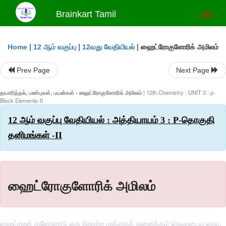
Brainkart Tamil
Toggl
naviga
|
|
|
ஹைட்ரோகுளோரிக் அமிலம்
Home
12 ஆம் வகுப்பு
12வது வேதியியல்
Prev Page
Next Page
தயாரித்தல், பண்புகள், பயன்கள் - ஹைட்ரோகுளோரிக் அமிலம்
| 12th Chemistry : UNIT 3 : p-
Block Elements-II
12 ஆம் வகுப்பு வேதியியல் : அத்தியாயம் 3 : P-தொகுதி
தனிமங்கள் -II
ஹைட்ரோகுளோரிக் அமிலம்
ஹைட்ரஜன் குளோரைடு ஒரு நிறமற்ற மூக்கைத் துளைக்கும் நெடியுடைய வாயு.