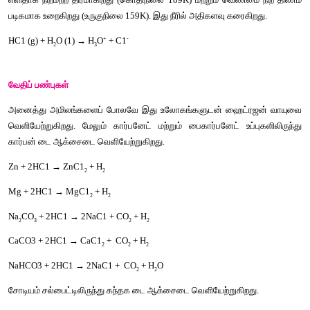
4
2
4
HC1 வாயுவினை அடர் கந்தக அமிலத்தின் வழியாக செல
ஹைட்ரோகுளோரிக் அமிலம் பெறப்படுகிறது. 
பண்புகள்
ஹைட்ரஜன் குளோரைடு ஒரு நிறமற்ற மூக்கைத் துளைக்கும் நெட
எளிதாக நிறமற்ற திரமாகிறது (கொதிநிலை 189K) மற்றும் வெண்
படிகமாக உறைகிறது (உருகுநிலை 159K). இது நீரில் அதிகளவு கரைக
+
-
HC1 (g) + H
O (1) → H
O
 + C1
2
3
வேதிப் பண்புகள்
அனைத்து அமிலங்களைப் போலவே இது உலோகங்களுடன் ஹைட்ர