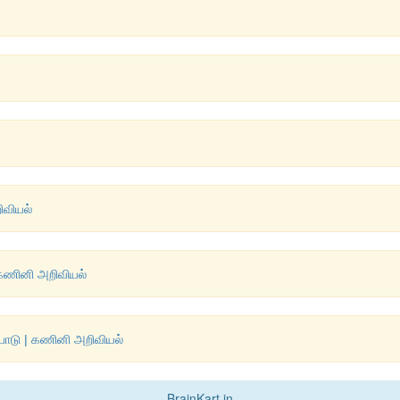
றிவியல்
| கணினி அறிவியல்
ப்பாடு | கணினி அறிவியல்
BrainKart.in