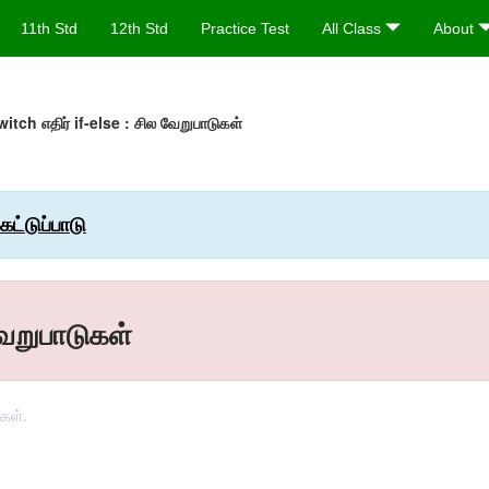
11th Std
12th Std
Practice Test
All Class
About
itch எதிர் if-else : சில வேறுபாடுகள்
ட்டுப்பாடு
வேறுபாடுகள்
ுகள்.