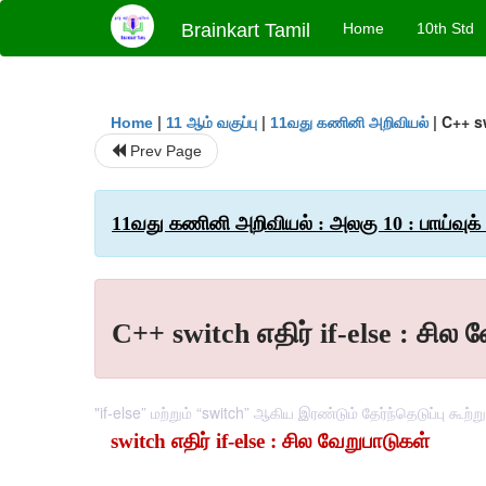
Brainkart Tamil
Home
10th Std
|
|
|
C++ sw
Home
11 ஆம் வகுப்பு
11வது கணினி அறிவியல்
Prev Page
11வது கணினி அறிவியல் : அலகு 10 : பாய்வுக் க
C++ switch எதிர் if-else : சில 
"if-else” மற்றும் “switch” ஆகிய இரண்டும் தேர்ந்தெடுப்பு கூற்ற
switch எதிர் if-else : சில வேறுபாடுகள்