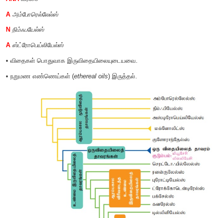
அமெரிக்கா மற்றும் கனடாவின் தாவரங்களின் சமீபத்திய புகைப
III அமைப்பின்படி அமைக்கப்பட்டுள்ளது.
இங்கிலாந்தில், ஸ்டேஸ் எழுதிய பிரிட்டிஷ் தீவுகளின் நிலையா
பட்டியல் எனும் நூலின் சமீபத்திய பதிப்பானது, APG 
அடிப்படையாகக் கொண்டது
.
மூடுவிதை தாவரங்கள் மூன்று கிளைகளாகத் தொடக்கக
தாவரங்கள், ஒருவிதையிலைத் தாவரங்கள் மற்றும் உண்மை இ
தாவரங்கள் எனப் பிரிக்கப்பட்டுள்ளன. இவற்றில் மூடுவிதை
துறைகள் மற்றும் 26 குடும்பங்களாக (
ANA
கிளை + மக்
குளோரான்தேல்ஸ்) கீழ்க்காணும் பண்புகளின் அட
வகைப்படுத்தப்பட்டுள்ளன.
ANA
வரிசை
A
அம்போரெல்லேல்ஸ்
N
நிம்ஃபயேல்ஸ்