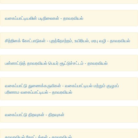
பாடத்திட்டத்தினுள் இன்னும் பரவலாக ஊடுருவ வேண்டியுள்ளது.
வகைப்பாட்டியலின் படிநிலைகள் - தாவரவியல்
வகைப்படுத்துதல் ஒரு குறிப்பிட்ட காலகட்டத்தில் உள்ள நமது அ
வெளிப்படுத்துகின்றது. புதிய தகவல்களைப் பெறும்போது இ
மாறுதலுக்கு உட்பட்டுக் கொண்டிருக்கும்.
சிற்றினக் கோட்பாடுகள் - புறத்தோற்றம், உயிரியல், மரபு வழி - தாவரவியல்
பன்னாட்டுத் தாவரவியல் பெயர் சூட்டுச்சட்டம் - தாவரவியல்
வகைப்பாட்டு துணைக்கருவிகள் - வகைப்பாட்டியல் மற்றும் குழுமப்
பரிணாம வகைப்பாட்டியல் - தாவரவியல்
வகைப்பாட்டு திறவுகள் - திறவுகள்
தாவரவியல் தோட்டங்கள் - தாவரவியல்