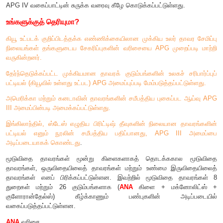
குரோமோசோமவியல், உட்கருவியல், தாவர வேதியியல், 
பசுங்கணிகத்திலுள்ள இரண்டு மரபணுக்களிலிருந்து (atpB ம
பெறப்பட்ட மூலக்கூறு தரவுகள், உட்கரு ரிபோசோம் 18s DNA 
துறைகளிலிருந்து பெறப்பட்ட தகவல்களின் அடிப்படையில் ஒற்றைக
குழுவை (
monophyletic group
) ஏற்றுக்கொண்டனர்.
சமீபத்திய மேம்படுத்தப்பட்ட பதிப்பு APG IV (2016)-ல் 64 துறைக
குடும்பங்கள் அங்கீகரிக்கப்பட்டுள்ளது. மொத்தமுள்ள 416 குடும
குடும்பங்கள் இந்தியாவில் காணப்படுகின்றன.
APG IV வகைப்பாட்டின் சுருக்க வரைவு கீழே கொடுக்கப்பட்டுள்ள
உங்களுக்குத் தெரியுமா?
கியூ உட்படக் குறிப்பிடத்தக்க எண்ணிக்கையிலான முக்கிய உலர் 
நிலையங்கள் தங்களுடைய சேகரிப்புகளின் வரிசையை APG முறை
வருகின்றனர்.
தேர்ந்தெடுக்கப்பட்ட முக்கியமான தாவரக் குடும்பங்களின் உலகச்
பட்டியல் (கியூவில் உள்ளது உட்பட) APG அமைப்புப்படி மேம்படுத்தப்