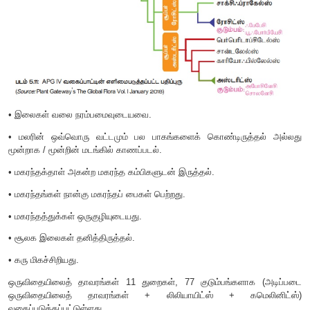
A
ஸ்ட்ரோபெய்லியேல்ஸ்
• விதைகள் பொதுவாக இருவிதையிலையுடையவை.
• நறுமண எண்ணெய்கள் (
ethereal oils
) இருத்தல்.