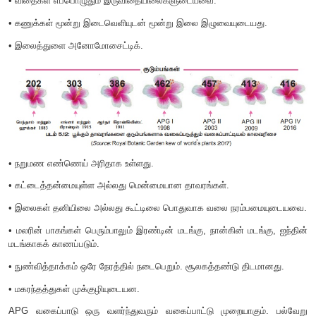
• கரு மிகச்சிறியது.
ஒருவிதையிலைத் தாவரங்கள் 11 துறைகள், 77 குடும்பங்கள
ஒருவிதையிலைத் தாவரங்கள் + லிலியாயிட்ஸ் + கம
வகைப்படுத்தப்பட்டுள்ளது.
• விதைகள் ஒருவிதையிலையுடையவை.
• முதன்மை வேர் குறுகிய வாழ்வுடையது.
• ஒற்றை அடிபக்க முதன்மையிலை (
prophyll
).
• நறுமண எண்ணெய்கள் அரிதாகக் காணப்படல்.
• வாஸ்குலார் கற்றைகள் சிதறிக் காணப்படும் தண்டுகள்.
• இலைகள் தனித்தவை மற்றும் இணை நரம்பமைவுடையது.
• மலரின் பாகங்கள் மூன்றின் மடங்காக அமைந்திருத்தல்.
• பூவிதழ் வட்டம் பெரும்பாலும் இதழ்களையுடையது.