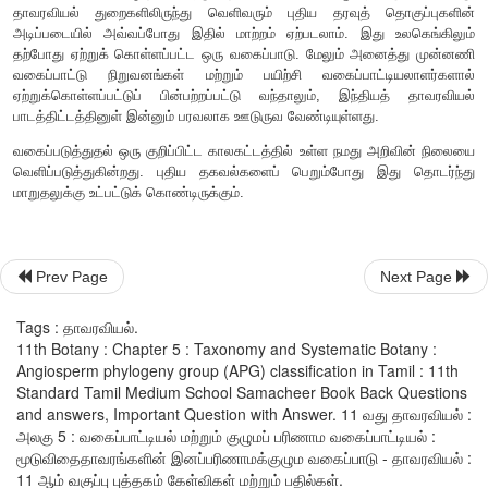
• மகரந்தத்துக்கள் ஒருகுழியுடையது.
• சூலகத்தண்டு பொதுவாக உள்ளீடற்றது.
• நுண்வித்தாக்கம் அடுத்தடுத்து நடைபெறும்.
உண்மை இருவிதையிலைத் தாவரங்கள் 45 துறைகள் மற்றும் 313 
(ஆரம்பகால விரிவடைந்த உண்மை இருவிதையிலைத்தாவரங்கள
ரோசிட்ஸ் + சூப்பர் அஸ்டிரிட்ஸ்) வகைப்படுத்தப்பட்டுள்ளன.
• விதைகள் எப்பொழுதும் இருவிதையிலைகளுடையவை.
Prev Page
Next Page
• கணுக்கள் மூன்று இடைவெளியுடன் மூன்று இலை இழுவையுடை
Tags : தாவரவியல்.
• இலைத்துளை அனோமோசைட்டிக்.
11th Botany : Chapter 5 : Taxonomy and Systematic Botany :
Angiosperm phylogeny group (APG) classification in Tamil : 11th
Standard Tamil Medium School Samacheer Book Back Questions
and answers, Important Question with Answer. 11 வது தாவரவியல் :
அலகு 5 : வகைப்பாட்டியல் மற்றும் குழுமப் பரிணாம வகைப்பாட்டியல் :
மூடுவிதைதாவரங்களின் இனப்பரிணாமக்குழும வகைப்பாடு - தாவரவியல் :
11 ஆம் வகுப்பு புத்தகம் கேள்விகள் மற்றும் பதில்கள்.