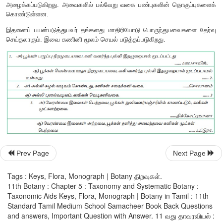
அறிமுகமில்லாத தாவரங்களைச் சரியாக இனம் கண்டறிய வகைப்பா
பயன்படுகின்றன. இந்த வகைப்பாட்டு திறவு, நிலையான மற்றும்
பண்புகளை அடிப்படையாகக் கொண்டது. பொதுவாகப் பயன்படுத்தப
கவட்டுக் கிளைத்தல் திறவு ஆகும். இது இரண்டு முரண்பட்ட 
கொண்டது. இந்த முரண்பாட்டு கூற்
‘
ஜோடிகள்’
எனப்படும்
(
Couplets
)
ஒவ்வொரு கூற்றும் ‘
துப்பு’
(
l
திறவு கூற்றுக்களைப்பயன்படுத்தி சரியான தாவரம் அடையாளம் க
தாவரப்பெயர் அறிய மற்றொரு வகை பல்வழித் திறவு முறை (
P
அழைக்கப்படுகிறது. அவைகளில் பல்வேறு வகை பண்புகளின் த
கொண்டுள்ளன.
இதனைப் பயன்படுத்துபவர் தங்களது மாதிரியோடு பொருந்துப
Prev Page
Next Page
செய்தலாகும். இவை கணினி மூலம் செயல் படுத்தப்படுகிறது.
Tags : Keys, Flora, Monograph | Botany திறவுகள்.
11th Botany : Chapter 5 : Taxonomy and Systematic Botany :
Taxonomic Aids Keys, Flora, Monograph | Botany in Tamil : 11th
Standard Tamil Medium School Samacheer Book Back Questions
and answers, Important Question with Answer. 11 வது தாவரவியல் :