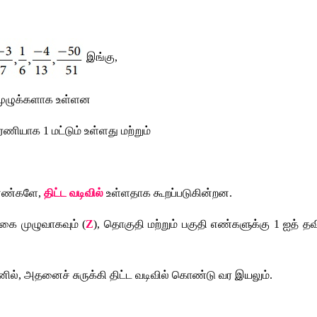
இங்கு
,
முழுக்களாக
உள்ளன
ரணியாக
 1 
மட்டும்
உள்ளது
மற்றும்
எண்களே
, 
திட்ட
வடிவில்
உள்ளதாக
கூறப்படுகின்றன
.
ிகை
முழுவாகவும்
 (
Z
), 
தொகுதி
மற்றும்
பகுதி
எண்களுக்கு
 1 
ஐத்
தவ
னில்
, 
அதனைச்
சுருக்கி
திட்ட
வடிவில்
கொண்டு
வர
இயலும்
. 