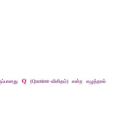
Q
ப்பானது
 (Quotient−
விகிதம்
) 
என்ற
எழுத்தால்