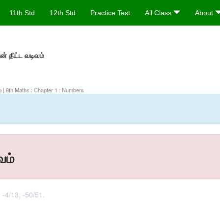
11th Std
12th Std
Practice Test
All Class
About
் திட்ட வடிவம்
ம்
| 8th Maths : Chapter 1 : Numbers
வம்
 -4/13, -50/51.