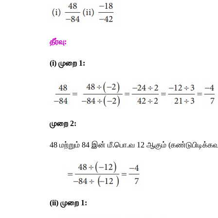
தீர்வு
: 
(i) 
முறை
 1:
முறை
 2:
48 
மற்றும்
 84 
இன்
மீ
.
பொ
.
வ
 12 
ஆகும்
 (
கண்டுபிடிக்கவு
(ii) 
முறை
 1: