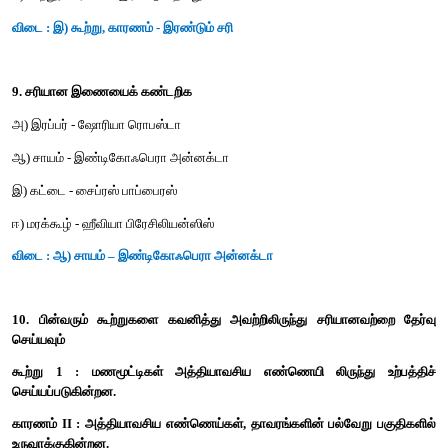
இ) தென் அமெரிக்கா, கீரிஸ்
ஈ) இந்தியா மட்டும்
விடை : அ) ஆப்பிரிக்க வெப்ப மண்டலப் பகுதி
7. பருத்தியின் புது உலகச் சிற்றினங்கள்
அ) காஸிப்பியம் ஆர்போரிடம்
ஆ) கா. ஹெர்பேசியம்
இ) அ மற்றும் ஆ இரண்டும்
ஈ) கா. பார்படென்ஸ்
விடை : ஈ) கா. பார்படென்ஸ்