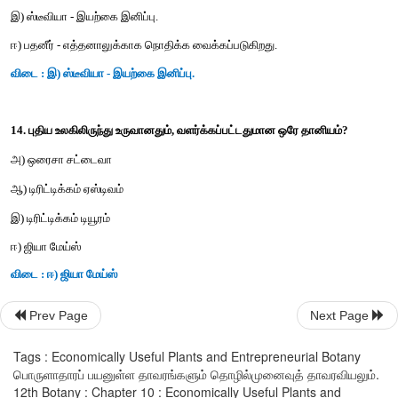
இ) இரண்டு கூற்றுகளும் சரியானவை
ஈ) இரண்டும் கூற்றுகளும் தவறானவை
விடை : இ) இரண்டு கூற்றுகளும் சரியானவை
11. கீழ்கண்ட கூற்றுகளை கவனித்து, பின் வருவனவற்றுள் ச
தேர்ந்தெடுக்கவும்
கூற்று I : சித்த மருத்துவத்தின் மருந்து ஆதாரமாக மூலிகைகள்,
பாகங்கள், தாதுக்கள், தனிமங்கள் போன்றவைகள் உள்ளன.
காரணம் II : நீண்ட நாட்கள் கெடாத மருந்துகள் தயாரிக
பயன்படுத்தப் படுகின்றன.
Prev Page
Next Page
அ) கூற்று I சரியானது
Tags : Economically Useful Plants and Entrepreneurial Botany
ஆ) கூற்று II சரியானது
பொருளாதாரப் பயனுள்ள தாவரங்களும் தொழில்முனைவுத் தாவரவியலும்.
12th Botany : Chapter 10 : Economically Useful Plants and
இ) கூற்றுகள் இரண்டும் சரியானவை