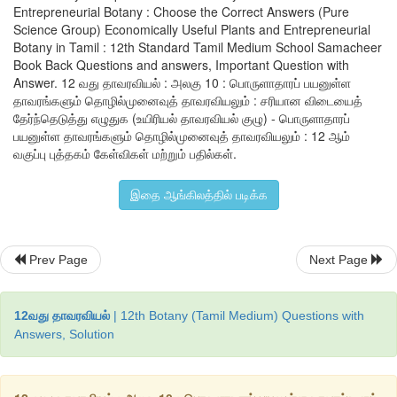
Entrepreneurial Botany : Choose the Correct Answers (Pure
Science Group) Economically Useful Plants and Entrepreneurial
ஈ) கூற்றுகள் இரண்டுமே தவறானவை
Botany in Tamil : 12th Standard Tamil Medium School Samacheer
Book Back Questions and answers, Important Question with
விடை : இ) கூற்றுகள் இரண்டும் சரியானவை
Answer. 12 வது தாவரவியல் : அலகு 10 : பொருளாதாரப் பயனுள்ள
தாவரங்களும் தொழில்முனைவுத் தாவரவியலும் : சரியான விடையைத்
தேர்ந்தெடுத்து எழுதுக (உயிரியல் தாவரவியல் குழு) - பொருளாதாரப்
பயனுள்ள தாவரங்களும் தொழில்முனைவுத் தாவரவியலும் : 12 ஆம்
12. செயலாக்க மூலமருந்து டிரான்ஸ்-டெட்ரா ஹைட்ர
வகுப்பு புத்தகம் கேள்விகள் மற்றும் பதில்கள்.
எதிலுள்ளது?
அ) அபின்
இதை ஆங்கிலத்தில் படிக்க
ஆ) மஞ்சள்
Prev Page
Next Page
இ) கஞ்சாச்செடி
ஈ) நிலவேம்பு
12வது தாவரவியல்
| 12th Botany (Tamil Medium) Questions with
Answers, Solution
விடை : இ) கஞ்சாச்செடி