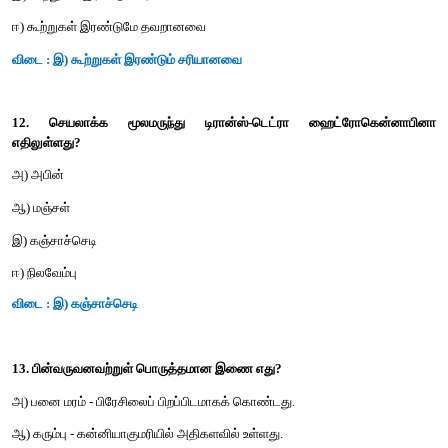
இ) கட்டை - சைப்ரஸ் பாப்பைரஸ்
ஈ) மரக்கூழ் - ஹீவியா பிரேசிலியன்ஸிஸ்
விடை : ஆ) சாயம் – இண்டிகோஃபெரா அன்னக்டா
10. பின்வரும் கூற்றுகளை கவனித்து அவற்றிலிருந்து சரியா
செய்யவும்
கூற்று 1 : மணமூட்டிகள் அத்தியாவசிய எண்ணெயி லிருந்த
செய்யப்படுகின்றன.
காரணம் II : அத்தியாவசிய எண்ணெய்கள், தாவரங்களின் பல்வே
உருவாக்குகின்றன.
அ) கூற்று 1 சரியானது
ஆ) கூற்று II சரியானது