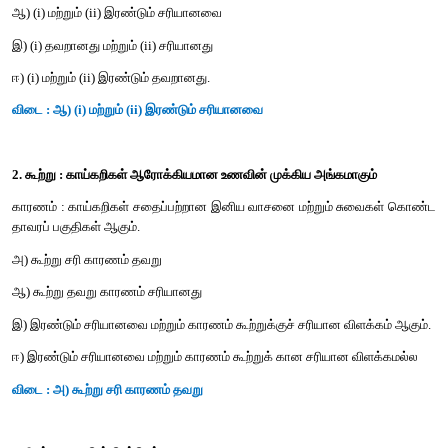
1. பின்வரும் கூற்றுகளை கருத்தில் கொண்டு சரியானவற்றை தேர்ந
i) தானியங்கள் புல் குடும்ப உறுப்பினர்கள்
ii) பெரும்பான்மையான உணவுத் தானியங்கள் ஒரு விதையி
தொகுதியைச் சார்ந்தவை
அ) (i) சரியானது மற்றும் (ii) தவறானது
ஆ) (i) மற்றும் (ii) இரண்டும் சரியானவை
இ) (i) தவறானது மற்றும் (ii) சரியானது
ஈ) (i) மற்றும் (ii) இரண்டும் தவறானது.
விடை : ஆ) (i) மற்றும் (ii) இரண்டும் சரியானவை
2. கூற்று : காய்கறிகள் ஆரோக்கியமான உணவின் முக்கிய அங்கமா