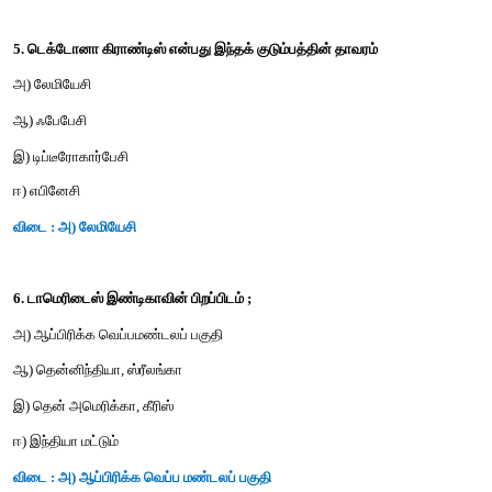
இ) வட அமெரிக்கா
ஈ) பிரேசில்
விடை : ஈ) பிரேசில்
4. கூற்று I : காஃபி காஃபின் கொண்டது
காரணம் II : காஃபி பருகுவதால் புற்றுநோய் வளர்க்கும்
அ) கூற்று I சரி. கூற்று II தவறு
ஆ) கூற்று I, II - இரண்டும் சரி
இ) கூற்று I தவறு, கூற்று II சரி
ஈ) கூற்று I, , II இரண்டும் தவறு
விடை : அ) கூற்று I சரி. கூற்று II தவறு