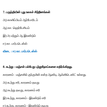
5. டெக்டோனா கிராண்டிஸ் என்பது இந்தக் குடும்பத்தின் தாவரம்
அ) லேமியேசி
ஆ) ஃபேபேசி
இ) டிப்டீரோகார்பேசி
ஈ) எபினேசி
விடை : அ) லேமியேசி
6. டாமெரிடைஸ் இண்டிகாவின் பிறப்பிடம் ;
அ) ஆப்பிரிக்க வெப்பமண்டலப் பகுதி
ஆ) தென்னிந்தியா, ஸ்ரீலங்கா