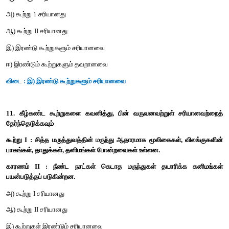
8. கூற்று : மஞ்சள் பல்பேறு புற்றுநோய்களை எதிர்க்கிறது.
காரணம் : மஞ்சளில் குர்குமின் என்ற ஆண்டி ஆக்ஸிடெண்ட் உள்ளது
அ) கூற்று சரி, காரணம் தவறு
ஆ) கூற்று தவறு, காரணம் சரி
இ) கூற்று, காரணம் - இரண்டும் சரி
ஈ) கூற்று, காரணம் - இரண்டும் தவறு
விடை : இ) கூற்று, காரணம் - இரண்டும் சரி
9. சரியான இணையைக் கண்டறிக
அ) இரப்பர் - ஷோரியா ரொபஸ்டா
ஆ) சாயம் - இண்டிகோஃபெரா அன்னக்டா