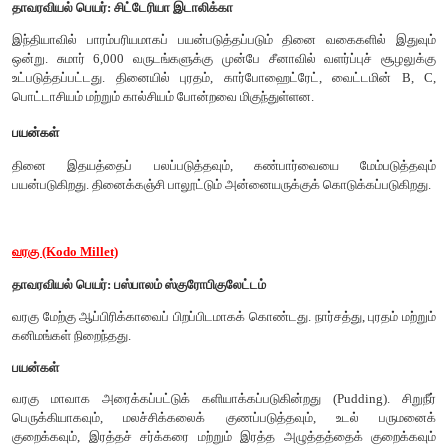
பயன்கள்
சாமை அரிசியைப் போன்றே சமைக்கவும், அரைக்கவும், அட
தயாரிப்பிலும் பயன்படுகிறது. இது இரத்தச் சோகை, மலச்சிக்கல
செரிமானக் கோளாறுகளைக் குணப்படுத்துகிறது.
தினை (Foxtail Milet)
தாவரவியல் பெயர்: சிட்டேரியா இடாலிக்கா
இந்தியாவில் பாரம்பரியமாகப் பயன்படுத்தப்படும் தினை வகை
ஒன்று. சுமார் 6,000 வருடங்களுக்கு முன்பே சீனாவில் வளர்ப்ப
உட்படுத்தப்பட்டது. தினையில் புரதம், கார்போஹைட்ரேட், வை
பொட்டாசியம் மற்றும் கால்சியம் போன்றவை மிகுந்துள்ளன.
பயன்கள்
தினை இதயத்தைப் பலப்படுத்தவும், கண்பார்வையை மேம