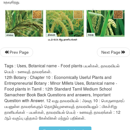
பயன்படுகிறது. தினைக்கஞ்சி பாலூட்டும் அன்னையருக்குக் கொடுக
வரகு (Kodo Millet)
தாவரவியல் பெயர்: பஸ்பாலம் ஸ்குரோபிகுலேட்டம்
வரகு மேற்கு ஆப்பிரிக்காவைப் பிறப்பிடமாகக் கொண்டது. நார்சத்து, 
Prev Page
Next Page
கனிமங்கள் நிறைந்தது.
Tags : Uses, Botanical name - Food plants பயன்கள், தாவரவியல்
பயன்கள்
பெயர் - உணவுத் தாவரங்கள்.
12th Botany : Chapter 10 : Economically Useful Plants and
வரகு மாவாக அரைக்கப்பட்டுக் களியாக்கப்படுகின்றது (Puddi
Entrepreneurial Botany : Minor Millets Uses, Botanical name -
பெருக்கியாகவும், மலச்சிக்கலைக் குணப்படுத்தவும், உ
Food plants in Tamil : 12th Standard Tamil Medium School
குறைக்கவும், இரத்தச் சர்க்கரை மற்றும் இரத்த அழுத்தத்தைக
Samacheer Book Back Questions and answers, Important
Question with Answer. 12 வது தாவரவியல் : அலகு 10 : பொருளாதாரப்
உதவுகிறது.
பயனுள்ள தாவரங்களும் தொழில்முனைவுத் தாவரவியலும் : மிகச்சிறு
தானியங்கள் - பயன்கள், தாவரவியல் பெயர் - உணவுத் தாவரங்கள் : 12
ஆம் வகுப்பு புத்தகம் கேள்விகள் மற்றும் பதில்கள்.